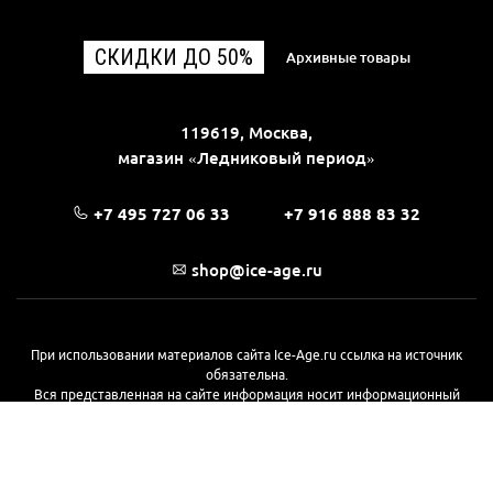
СКИДКИ ДО 50%
Архивные товары
119619, Москва,
магазин «Ледниковый период»
+7 495 727 06 33
+7 916 888 83 32
shop@ice-age.ru
При использовании материалов сайта Ice-Age.ru ссылка на источник
обязательна.
Вся представленная на сайте информация носит информационный
характер и не является публичной офертой, определяемой
положениями Статьи 437(2) Гражданского кодекса РФ. Ознакомиться с
полной версией публичной оферты можно
на этой странице
© 2017—2026, «Ледниковый период»