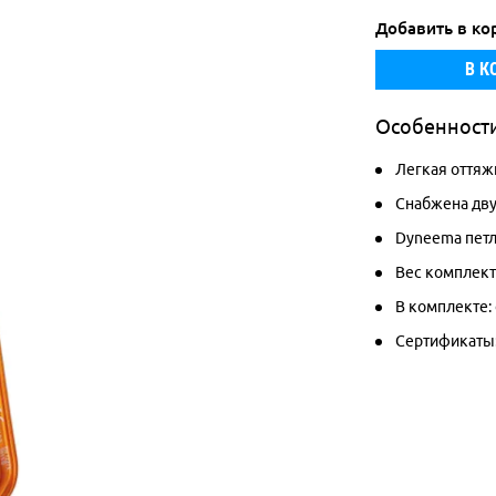
Добавить в ко
В К
Особенност
Легкая оттяж
Снабжена дву
Dyneema петл
Вес комплекта:
В комплекте:
Сертификаты: 