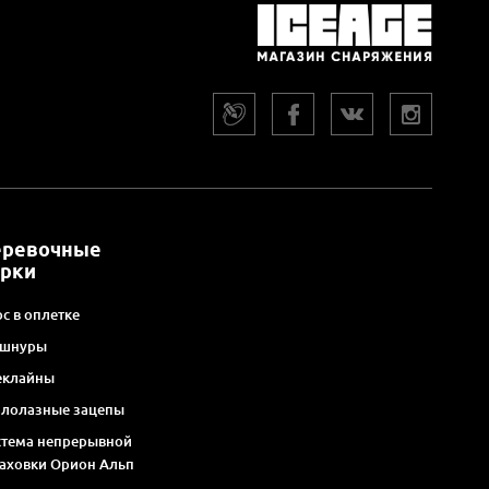
еревочные
арки
с в оплетке
 шнуры
еклайны
алолазные зацепы
стема непрерывной
раховки Орион Альп