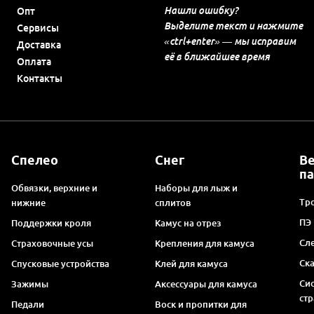
Нашли ошибку?
Опт
Выделите текст и нажмите
Сервисы
«ctrl+enter» — мы исправим
Доставка
её в ближайшее время
Оплата
Контакты
Спелео
Снег
В
п
Обвязки, верхние и
Наборы для лыж и
Тро
нижние
сплитов
ПЭ
Поддержки кроля
Камус на отрез
Сл
Страховочные усы
Крепления для камуса
Ск
Спусковые устройства
Клей для камуса
Си
Зажимы
Аксессуары для камуса
ст
Педали
Воск и пропитки для