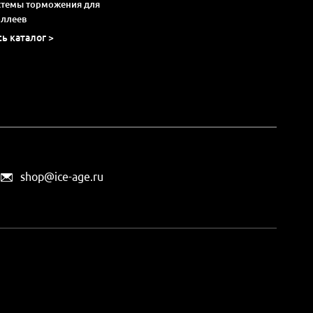
стемы торможения для
оллеев
сь каталог >
shop@ice-age.ru