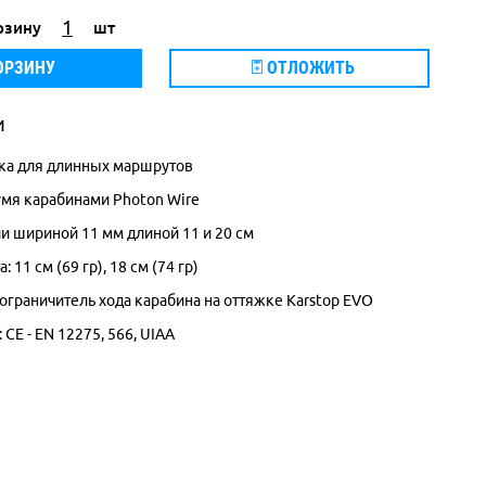
рзину
шт
ОРЗИНУ
ОТЛОЖИТЬ
и
ка для длинных маршрутов
мя карабинами Photon Wire
и шириной 11 мм длиной 11 и 20 см
 11 см (69 гр), 18 см (74 гр)
 ограничитель хода карабина на оттяжке Karstop EVO
CE - EN 12275, 566, UIAA