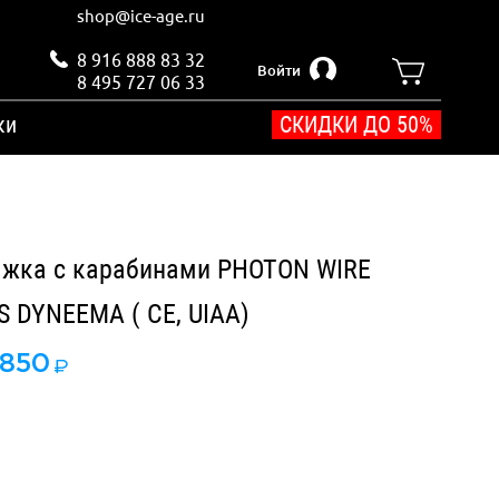
shop@ice-age.ru
8 916 888 83 32
Войти
8 495 727 06 33
ки
СКИДКИ ДО 50%
жка с карабинами PHOTON WIRE
S DYNEEMA ( CE, UIAA)
850