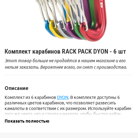
Комплект карабинов RACK PACK DYON - 6 шт
Этот товар больше не продаётся в нашем магазине и его
нельзя заказать. Вероятнее всего, он снят с производства.
Описание
Комплект из 6 карабинов
DYON
. В комплекте доступны 6
различных цветов карабинов, что позволяет развесить
камалоты в соответствии с их размером. Используйте карабин
того же цвета, что и стропа камалота, чтобы быстро найти
нужный размер.
Показать полностью