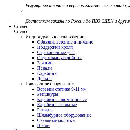
Регулярные поставки веревок Коломенского завода, э
Доставляем заказы по России до ПВЗ СДЕК и друг
Спелео
Спелео
Индивидуальное снаряжение
Обвязки, верхние и нижние
Поддержки кроля
Страховочные усы
Спусковые устройства
Зажимы
Педали
Карабины
Дельты
Навесочное снаряжение
Веревки статика 9-11 мм
Репшнуры
Карабины алюминиевые
Карабины стальные
Рапиды
Шлямбурное оборудование
Скальные молотки
Петли