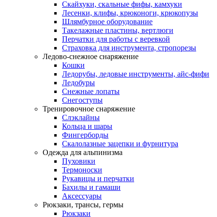
Скайхуки, скальные фифы, камхуки
Лесенки, клифы, крюконоги, крюкопузы
Шлямбурное оборудование
Такелажные пластины, вертлюги
Перчатки для работы с веревкой
Страховка для инструмента, стропорезы
Ледово-снежное снаряжение
Кошки
Ледорубы, ледовые инструменты, айс-фифи
Ледобуры
Снежные лопаты
Снегоступы
Тренировочное снаряжение
Слэклайны
Кольца и шары
Фингерборды
Скалолазные зацепки и фурнитура
Одежда для альпинизма
Пуховики
Термоноски
Рукавицы и перчатки
Бахилы и гамаши
Аксессуары
Рюкзаки, трансы, гермы
Рюкзаки