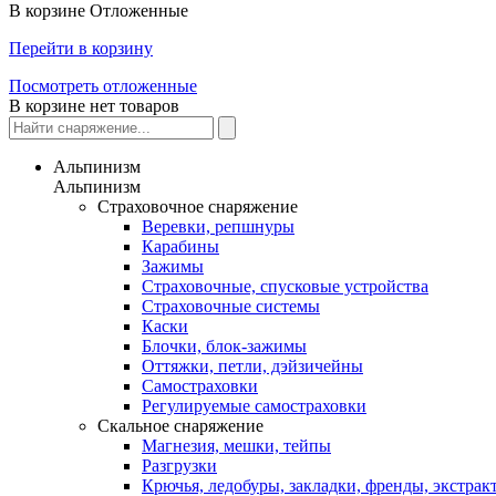
В корзине
Отложенные
Перейти в корзину
Посмотреть отложенные
В корзине нет товаров
Альпинизм
Альпинизм
Страховочное снаряжение
Веревки, репшнуры
Карабины
Зажимы
Страховочные, спусковые устройства
Страховочные системы
Каски
Блочки, блок-зажимы
Оттяжки, петли, дэйзичейны
Самостраховки
Регулируемые самостраховки
Скальное снаряжение
Магнезия, мешки, тейпы
Разгрузки
Крючья, ледобуры, закладки, френды, экстрак