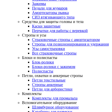
Зажимы
Педали для жумаров
Амортизаторы рывка
СИЗ втягивающего типа
Средства для защиты головы и тела
Каски защитные
Перчатки для работы с веревкой
Стропы и усы
Страховочные стропы с амортизатором
Стропы для позиционирования и удержания
Усы самостраховки
Все страховочные стропы
Блоки и полиспасты
Блок-ролики
Блоки-ролики с зажимом
Полиспасты
Петли, охватки и анкерные стропы
Петли текстильные
Стропы анкерные
Петли для арбористики
Комплекты
Комплекты для промальпа
Вспомогательное оборудование
Шлямбурное оборудование
Карабины для развески