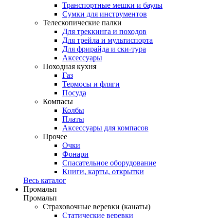
Транспортные мешки и баулы
Сумки для инструментов
Телескопические палки
Для треккинга и походов
Для трейла и мультиспорта
Для фрирайда и ски-тура
Аксессуары
Походная кухня
Газ
Термосы и фляги
Посуда
Компасы
Колбы
Платы
Аксессуары для компасов
Прочее
Очки
Фонари
Спасательное оборудование
Книги, карты, открытки
Весь каталог
Промальп
Промальп
Страховочные веревки (канаты)
Статические веревки