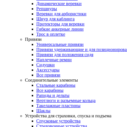
Динамические веревки
Репшнуры
Веревки для арбористики
Шнур для каблинга
Протекторы для веревки
Гибкие анкерные линии
Трос в оплетке
Привязи
Универсальные привязи
Привязи удерживающие и для позиционирова
Привязи для положения сидя
Наплечные ремни
Сидушки
Аксессуары
Все привязи
Соединительные элементы
Стальные карабины
Все карабины
Рапиды и дельты
Вертлюги и разъемные кольца
Такелажные пластины
Шаклы
Устройства для страховки, спуска и подъема
Спусковые устройства
Страховочные устройства