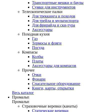
Транспортные мешки и баулы
Сумки для инструментов
Телескопические палки
Для треккинга и походов
Для трейла и мультиспорта
Для фрирайда и ски-тура
Аксессуары
Походная кухня
Газ
Термосы и фляги
Посуда
Компасы
Колбы
Платы
Аксессуары для компасов
Прочее
Очки
Фонари
Спасательное оборудование
Книги, карты, открытки
Весь каталог
Промальп
Промальп
Страховочные веревки (канаты)
Статические веревки