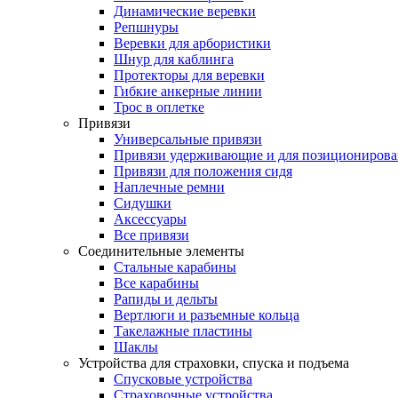
Динамические веревки
Репшнуры
Веревки для арбористики
Шнур для каблинга
Протекторы для веревки
Гибкие анкерные линии
Трос в оплетке
Привязи
Универсальные привязи
Привязи удерживающие и для позиционирова
Привязи для положения сидя
Наплечные ремни
Сидушки
Аксессуары
Все привязи
Соединительные элементы
Стальные карабины
Все карабины
Рапиды и дельты
Вертлюги и разъемные кольца
Такелажные пластины
Шаклы
Устройства для страховки, спуска и подъема
Спусковые устройства
Страховочные устройства