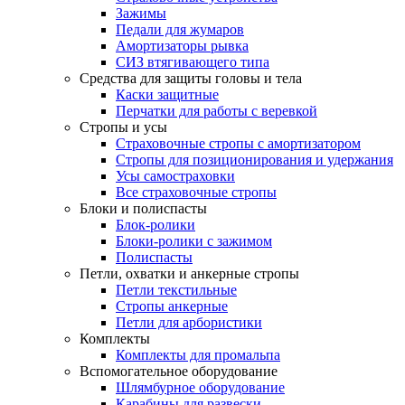
Зажимы
Педали для жумаров
Амортизаторы рывка
СИЗ втягивающего типа
Средства для защиты головы и тела
Каски защитные
Перчатки для работы с веревкой
Стропы и усы
Страховочные стропы с амортизатором
Стропы для позиционирования и удержания
Усы самостраховки
Все страховочные стропы
Блоки и полиспасты
Блок-ролики
Блоки-ролики с зажимом
Полиспасты
Петли, охватки и анкерные стропы
Петли текстильные
Стропы анкерные
Петли для арбористики
Комплекты
Комплекты для промальпа
Вспомогательное оборудование
Шлямбурное оборудование
Карабины для развески