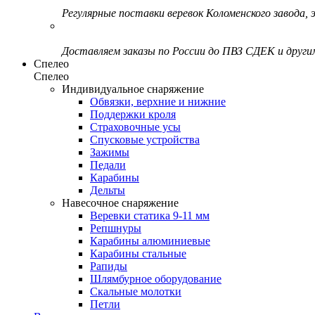
Регулярные поставки веревок Коломенского завода, э
Доставляем заказы по России до ПВЗ СДЕК и друг
Спелео
Спелео
Индивидуальное снаряжение
Обвязки, верхние и нижние
Поддержки кроля
Страховочные усы
Спусковые устройства
Зажимы
Педали
Карабины
Дельты
Навесочное снаряжение
Веревки статика 9-11 мм
Репшнуры
Карабины алюминиевые
Карабины стальные
Рапиды
Шлямбурное оборудование
Скальные молотки
Петли