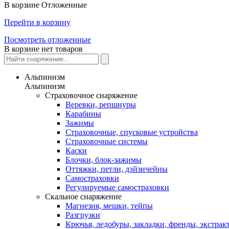
В корзине
Отложенные
Перейти в корзину
Посмотреть отложенные
В корзине нет товаров
Альпинизм
Альпинизм
Страховочное снаряжение
Веревки, репшнуры
Карабины
Зажимы
Страховочные, спусковые устройства
Страховочные системы
Каски
Блочки, блок-зажимы
Оттяжки, петли, дэйзичейны
Самостраховки
Регулируемые самостраховки
Скальное снаряжение
Магнезия, мешки, тейпы
Разгрузки
Крючья, ледобуры, закладки, френды, экстрак