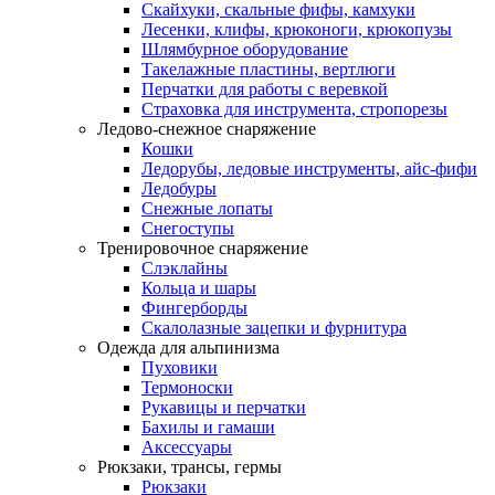
Скайхуки, скальные фифы, камхуки
Лесенки, клифы, крюконоги, крюкопузы
Шлямбурное оборудование
Такелажные пластины, вертлюги
Перчатки для работы с веревкой
Страховка для инструмента, стропорезы
Ледово-снежное снаряжение
Кошки
Ледорубы, ледовые инструменты, айс-фифи
Ледобуры
Снежные лопаты
Снегоступы
Тренировочное снаряжение
Слэклайны
Кольца и шары
Фингерборды
Скалолазные зацепки и фурнитура
Одежда для альпинизма
Пуховики
Термоноски
Рукавицы и перчатки
Бахилы и гамаши
Аксессуары
Рюкзаки, трансы, гермы
Рюкзаки