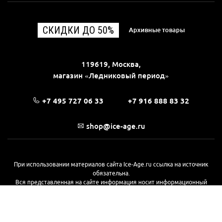
СКИДКИ ДО 50%
Архивные товары
119619, Москва,
магазин «Ледниковый период»
+7 495 727 06 33
+7 916 888 83 32
shop@ice-age.ru
При использовании материалов сайта Ice-Age.ru ссылка на источник
обязательна.
Вся представленная на сайте информация носит информационный
характер и не является публичной офертой, определяемой
положениями Статьи 437(2) Гражданского кодекса РФ. Ознакомиться с
полной версией публичной оферты можно
на этой странице