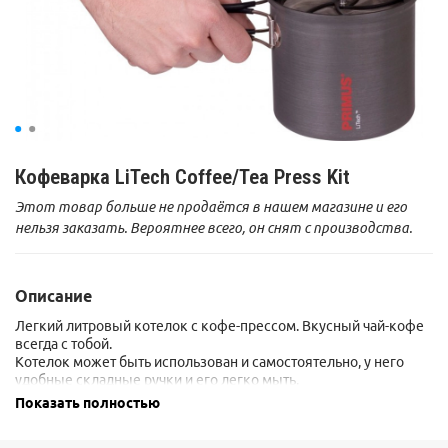
Кофеварка LiTech Coffee/Tea Press Kit
Этот товар больше не продаётся в нашем магазине и его
нельзя заказать. Вероятнее всего, он снят с производства.
Описание
Легкий литровый котелок с кофе-прессом. Вкусный чай-кофе
всегда с тобой.
Котелок может быть использован и самостоятельно, у него
удобные складные ручки и его легко мыть.
Внутри помещается один газовый баллон.
Показать полностью
Поставляется в практичной упаковке из сетчатого материала.