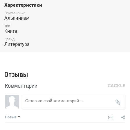
Характеристики
срез понимания альпинизма. Достаточно субъективный взгляд
(отличного альпиниста и замечательного человека) с
Применение
хронологическими акцентами по значимым для автора точкам.
Альпинизм
Тип
Книга
Бренд
Литература
Отзывы
Комментарии
Новые