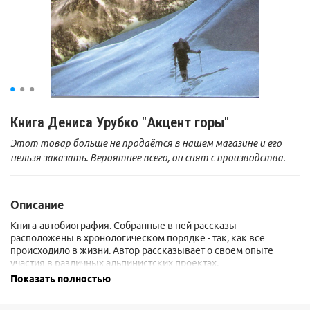
Книга Дениса Урубко "Акцент горы"
Этот товар больше не продаётся в нашем магазине и его
нельзя заказать. Вероятнее всего, он снят с производства.
Описание
Книга-автобиография. Собранные в ней рассказы
расположены в хронологическом порядке - так, как все
происходило в жизни. Автор рассказывает о своем опыте
участия в различных альпинистских проектах.
Показать полностью
Издание выполнено в виде сборника статей, очерков, и
заметок, написанных в разные годы. Общая идея их
сосуществования в одной книге, - что благодаря им сделан