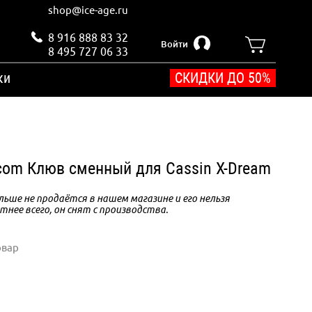
shop@ice-age.ru
8 916 888 83 32
Войти
8 495 727 06 33
ки
СКИДКИ ДО 50%
.com Клюв сменный для Cassin X-Dream
ьше не продаётся в нашем магазине и его нельзя
тнее всего, он снят с производства.
овар