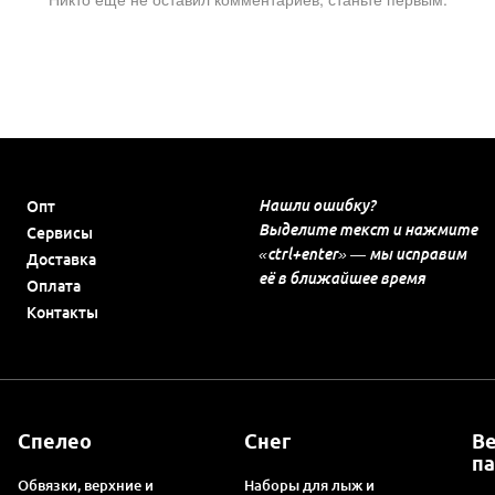
Нашли ошибку?
Опт
Выделите текст и нажмите
Сервисы
«ctrl+enter» — мы исправим
Доставка
её в ближайшее время
Оплата
Контакты
Спелео
Снег
В
п
Обвязки, верхние и
Наборы для лыж и