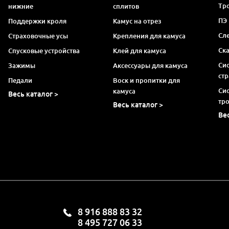
Тро
нижние
сплитов
ПЭ
Поддержки кроля
Камус на отрез
Сл
Страховочные усы
Крепления для камуса
Ск
Спусковые устройства
Клей для камуса
Си
Зажимы
Аксессуары для камуса
ст
Педали
Воск и пропитки для
Си
камуса
Весь каталог >
тр
Весь каталог >
Ве
8 916 888 83 32
8 495 727 06 33