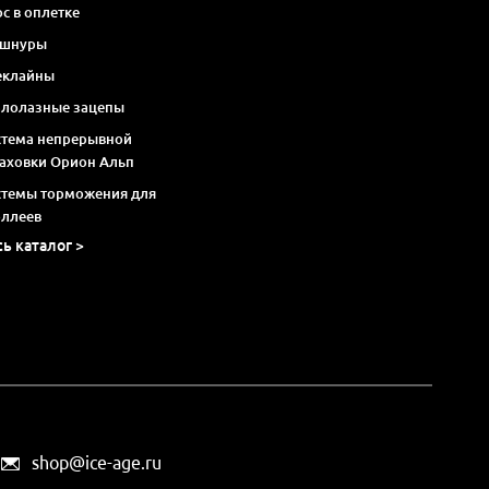
с в оплетке
 шнуры
еклайны
алолазные зацепы
стема непрерывной
раховки Орион Альп
стемы торможения для
оллеев
сь каталог >
shop@ice-age.ru