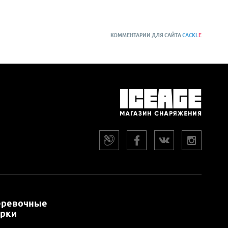
КОММЕНТАРИИ ДЛЯ САЙТА
CACKL
E
еревочные
арки