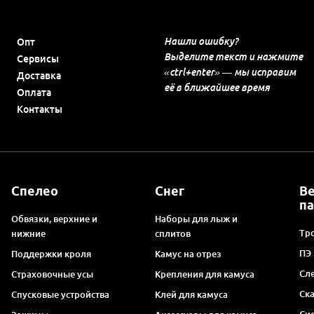
Нашли ошибку?
Опт
Выделите текст и нажмите
Сервисы
«ctrl+enter» — мы исправим
Доставка
её в ближайшее время
Оплата
Контакты
Спелео
Снег
В
п
Обвязки, верхние и
Наборы для лыж и
Тро
нижние
сплитов
ПЭ
Поддержки кроля
Камус на отрез
Сл
Страховочные усы
Крепления для камуса
Ск
Спусковые устройства
Клей для камуса
Си