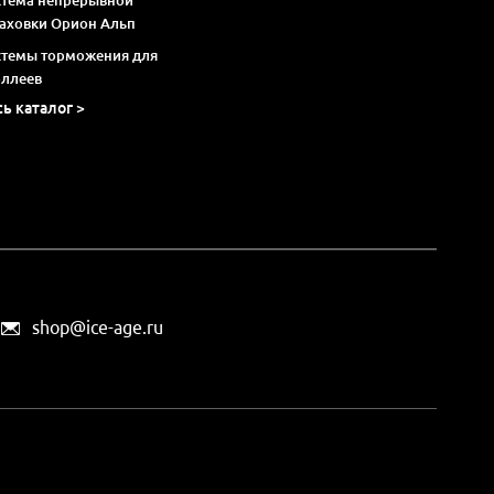
раховки Орион Альп
стемы торможения для
оллеев
сь каталог >
shop@ice-age.ru