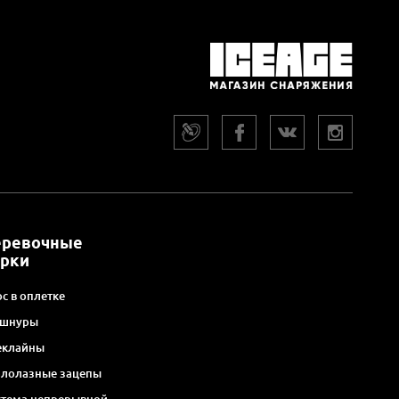
еревочные
арки
с в оплетке
 шнуры
еклайны
алолазные зацепы
стема непрерывной