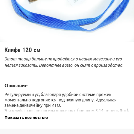
Клифа 120 см
Этот товар больше не продаётся в нашем магазине и его
нельзя заказать. Вероятнее всего, он снят с производства.
Описание
Регулируемый ус, благодаря удобной системе пряжек
моментально подгоняется под нужную длину. Идеальная
замена дейзичейну при ИТО.
Эта клифа раньше носила ярлычок с брендом 5.14, теперь Rock
& Ice. Но клифа
вообще не изменилась
.
Показать полностью