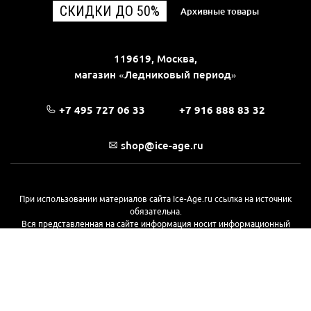
СКИДКИ ДО 50%
Архивные товары
119619, Москва,
магазин «Ледниковый период»
+7 495 727 06 33
+7 916 888 83 32
shop@ice-age.ru
При использовании материалов сайта Ice-Age.ru ссылка на источник
обязательна.
Вся представленная на сайте информация носит информационный
характер и не является публичной офертой, определяемой
положениями Статьи 437(2) Гражданского кодекса РФ. Ознакомиться с
полной версией публичной оферты можно
на этой странице
© 2017—2026, «Ледниковый период»