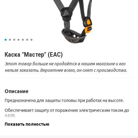
Каска "Мастер" (ЕАС)
Этот товар больше не продаётся в нашем магазине и его
нельзя заказать. Вероятнее всего, он снят с производства.
Описание
Предназначена для защиты головы при работах на высоте.
Обеспечивает защиту от поражения электрическим током до
440В.
Показать полностью
Температурный диапазон использования от минус 30 до плюс
50 °С.