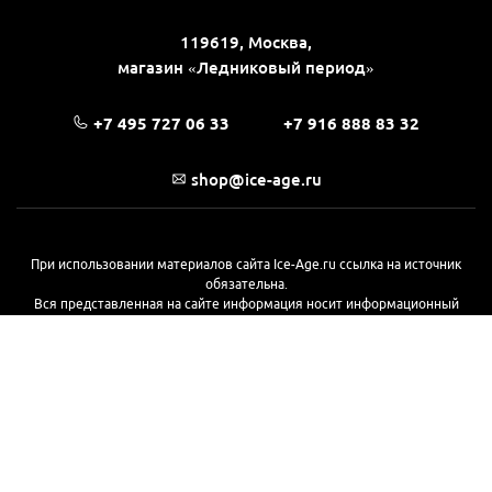
119619, Москва,
магазин «Ледниковый период»
+7 495 727 06 33
+7 916 888 83 32
shop@ice-age.ru
При использовании материалов сайта Ice-Age.ru ссылка на источник
обязательна.
Вся представленная на сайте информация носит информационный
характер и не является публичной офертой, определяемой
положениями Статьи 437(2) Гражданского кодекса РФ. Ознакомиться с
полной версией публичной оферты можно
на этой странице
© 2017—2026, «Ледниковый период»