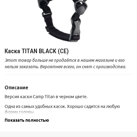
Каска TITAN BLACK (СЕ)
Этот товар больше не продаётся в нашем магазине и его
нельзя заказать. Вероятнее всего, он снят с производства.
Описание
Версия каски Camp Titan в черном цвете.
Одна из самых удобных касок. Хорошо садится на любую
форму головы.
Показать полностью
Разрабатывалась как "рабочая лошадка" для веревочных
парков, отсюда и требования к хорошей посадке, прочности и
возможности замены элементов подвески. Однако оказалась