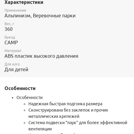
настолько удачной, что получила распространение у
Характеристики
альпинистов и скалолазов.
Применение
Альпинизм, Веревочные парки
Сделана из ABS пластика высокого давления, сама "скорлупа"
вышла очень прочной и долговечной. Подвеска внутри легко
Вес, г
разбирается для чистки от закгрязнений и обслуживания
360
(замены элементов - если таковое вдруг понадобится).
Бренд
Область применения: скалолазание, альпинизм, веревочные
CAMP
парки, прокатные центры.
Материал
ABS пластик высокого давления
1 размер: 48-56см, 385 гр. Позиционируется как детский.
Для кого
2 размер: 54-62см, 435 гр. Позиционируется как взрослый.
Для детей
Сертифицирована по EN 12492
Особенности
Особенности
Надежная быстрая подгонка размера
Сконструирована без заклепок и прочих
металлических крепежей
Система подвески "паук" для более эффективной
вентиляции