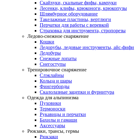
Скайхуки, скальные фифы, камхуки
Лесенки, клифы, крюконоги, крюкопузы
Шлямбурное оборудование
Такелажные пластины, вертлюги
Перчатки для работы с веревкой
Страховка для инструмента, стропорезы
Ледово-снежное снаряжение
Кошки
Ледорубы, ледовые инструменты, айс-фифи
Ледобуры
Снежные лопаты
Снегоступы
Тренировочное снаряжение
Слэклайны
Кольца и шары
Фингерборды
Скалолазные зацепки и фурнитура
Одежда для альпинизма
Пуховики
Термоноски
Рукавицы и перчатки
Бахилы и гамаши
Аксессуары
Рюкзаки, трансы, гермы
Рюкзаки