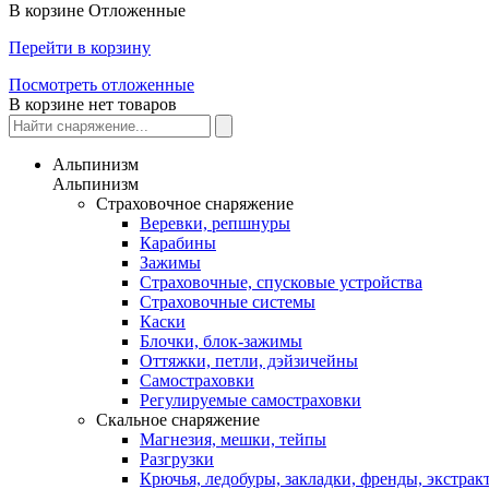
В корзине
Отложенные
Перейти в корзину
Посмотреть отложенные
В корзине нет товаров
Альпинизм
Альпинизм
Страховочное снаряжение
Веревки, репшнуры
Карабины
Зажимы
Страховочные, спусковые устройства
Страховочные системы
Каски
Блочки, блок-зажимы
Оттяжки, петли, дэйзичейны
Самостраховки
Регулируемые самостраховки
Скальное снаряжение
Магнезия, мешки, тейпы
Разгрузки
Крючья, ледобуры, закладки, френды, экстрак