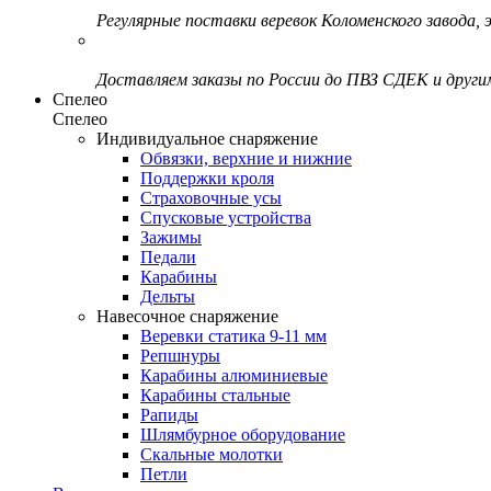
Регулярные поставки веревок Коломенского завода, э
Доставляем заказы по России до ПВЗ СДЕК и друг
Спелео
Спелео
Индивидуальное снаряжение
Обвязки, верхние и нижние
Поддержки кроля
Страховочные усы
Спусковые устройства
Зажимы
Педали
Карабины
Дельты
Навесочное снаряжение
Веревки статика 9-11 мм
Репшнуры
Карабины алюминиевые
Карабины стальные
Рапиды
Шлямбурное оборудование
Скальные молотки
Петли