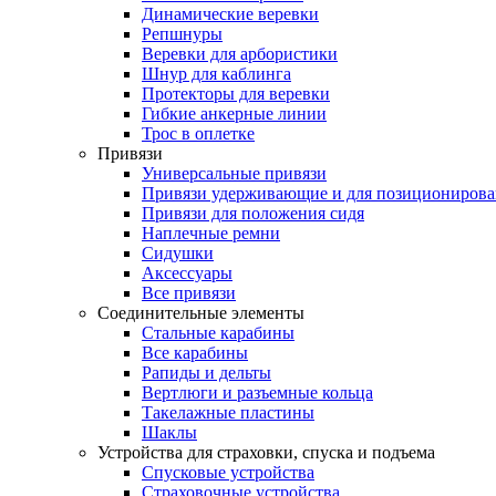
Динамические веревки
Репшнуры
Веревки для арбористики
Шнур для каблинга
Протекторы для веревки
Гибкие анкерные линии
Трос в оплетке
Привязи
Универсальные привязи
Привязи удерживающие и для позиционирова
Привязи для положения сидя
Наплечные ремни
Сидушки
Аксессуары
Все привязи
Соединительные элементы
Стальные карабины
Все карабины
Рапиды и дельты
Вертлюги и разъемные кольца
Такелажные пластины
Шаклы
Устройства для страховки, спуска и подъема
Спусковые устройства
Страховочные устройства