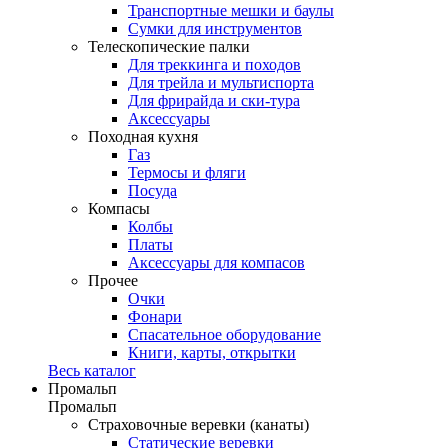
Транспортные мешки и баулы
Сумки для инструментов
Телескопические палки
Для треккинга и походов
Для трейла и мультиспорта
Для фрирайда и ски-тура
Аксессуары
Походная кухня
Газ
Термосы и фляги
Посуда
Компасы
Колбы
Платы
Аксессуары для компасов
Прочее
Очки
Фонари
Спасательное оборудование
Книги, карты, открытки
Весь каталог
Промальп
Промальп
Страховочные веревки (канаты)
Статические веревки