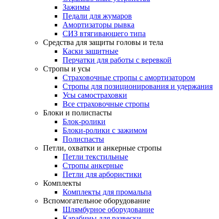
Зажимы
Педали для жумаров
Амортизаторы рывка
СИЗ втягивающего типа
Средства для защиты головы и тела
Каски защитные
Перчатки для работы с веревкой
Стропы и усы
Страховочные стропы с амортизатором
Стропы для позиционирования и удержания
Усы самостраховки
Все страховочные стропы
Блоки и полиспасты
Блок-ролики
Блоки-ролики с зажимом
Полиспасты
Петли, охватки и анкерные стропы
Петли текстильные
Стропы анкерные
Петли для арбористики
Комплекты
Комплекты для промальпа
Вспомогательное оборудование
Шлямбурное оборудование
Карабины для развески