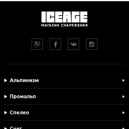
Альпинизм
Промальп
Спелео
Снег