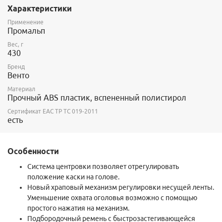
Характеристики
Энергия удара поглощается деформацией корпуса каски. От
повреждения острыми предметами темя защищено
Применение
Промальп
дополнительным полистирольным вкладышем.
Вес, г
Размер: 54-62 см.
430
Сертифицирована по стандарту EN 397, соответствует
Бренд
требованиям ТР ТС 019/2011. Имеет сертификат ЕАС.
Венто
Изготовлена в Италии.
Материал
Прочный ABS пластик, вспененный полистирол
Сертификат ЕАС ТР ТС 019-2011
есть
Особенности
Система центровки позволяет отрегулировать
положение каски на голове.
Новый храповый механизм регулировки несущей ленты.
Уменьшение охвата оголовья возможно с помощью
простого нажатия на механизм.
Подбородочный ремень с быстрозастегивающейся