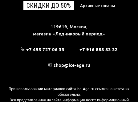
СКИДКИ ДО 50%
Архивные товары
119619, Москва,
магазин «Ледниковый период»
+7 495 727 06 33
+7 916 888 83 32
shop@ice-age.ru
При использовании материалов сайта Ice-Age.ru ссылка на источник
обязательна.
Вся представленная на сайте информация носит информационный
характер и не является публичной офертой, определяемой
положениями Статьи 437(2) Гражданского кодекса РФ. Ознакомиться с
полной версией публичной оферты можно
на этой странице
© 2017—2026, «Ледниковый период»