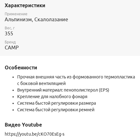
Страна производитель: Италия
Характеристики
Гарантия 3 года.
Применение
Альпинизм, Скалолазание
Вес, г
355
Бренд
CAMP
Особенности
Прочная внешняя часть из формованного термопластика
с боковой вентиляцией
Внутренний материал: пенополистерол (EPS)
Крепление для налобного фонаря
Система быстой регулировки размера
Система быстой регулировки ремней
Видео Youtube
https://youtu.be/cKO70EsEg-s