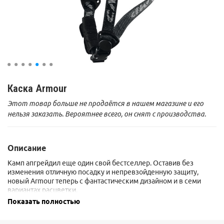
Каска Armour
Этот товар больше не продаётся в нашем магазине и его
нельзя заказать. Вероятнее всего, он снят с производства.
Описание
Камп апгрейдил еще один свой бестселлер. Оставив без
изменения отличную посадку и непревзойденную защиту,
новый Armour теперь с фантастическим дизайном и в семи
вариантах расцветки.
Область применения: альпинизм, скалолазание, ледолазание,
Показать полностью
горные лыжи, сноубординг
Сертификат: UIAA 106 / EN 12492