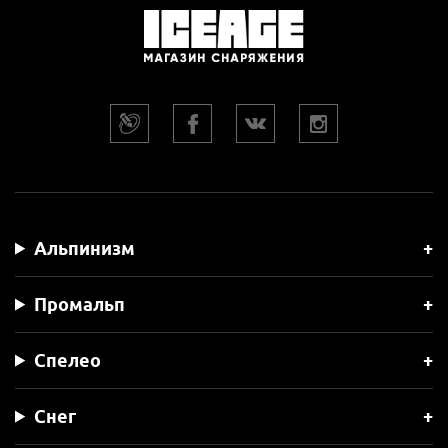
Альпинизм
Промальп
Спелео
Снег