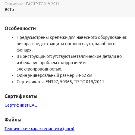
система открытия подбородочного ремня србатывает при
Сертификат ЕАС ТР ТС 019-2011
есть
нагрузке от 15 до 25 кг.
Стандарты:
Особенности
EN 397 + боковая деформация (LD), защита от электрического
тока (440 В), работа при низких температурах (-20 С), защита от
Предусмотрены крепежи для навесного оборудования:
брызг расплавленного металла (ММ).
визора, средств защиты органов слуха, налобного
EN 50365 Class 0, для использования вблизи токоведущих
фонаря.
устройств до 1000 В переменного или 1500 В постоянного тока.
В конструкции отсутствуют металлические детали во
избежание проблем с коррозией и
электропроводностью.
Один универсальный размер 54-62 см
Сертификаты: EN397, 50365, ТР ТС 019/2011
Сертификаты
Сертификат EAC
Файлы
Технические характеристики (англ)