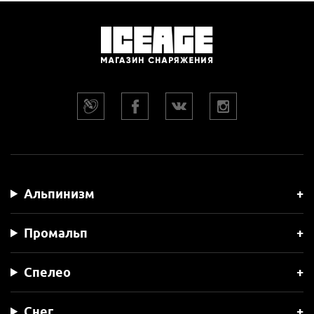
Альпинизм
Промальп
Спелео
Снег