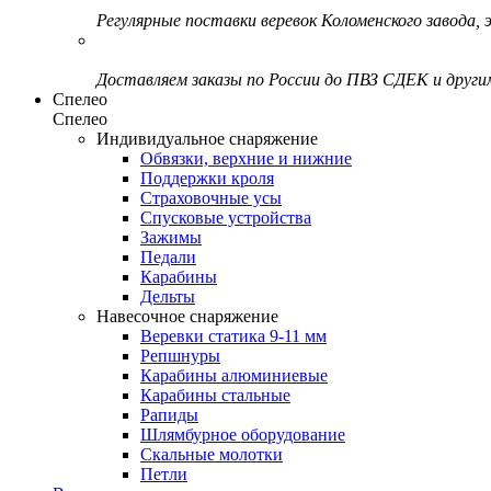
Регулярные поставки веревок Коломенского завода, э
Доставляем заказы по России до ПВЗ СДЕК и друг
Спелео
Спелео
Индивидуальное снаряжение
Обвязки, верхние и нижние
Поддержки кроля
Страховочные усы
Спусковые устройства
Зажимы
Педали
Карабины
Дельты
Навесочное снаряжение
Веревки статика 9-11 мм
Репшнуры
Карабины алюминиевые
Карабины стальные
Рапиды
Шлямбурное оборудование
Скальные молотки
Петли