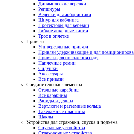
Динамические веревки
Репшнуры
Веревки для арбористики
Шнур для каблинга
Протекторы для веревки
Гибкие анкерные линии
Трос в оплетке
Привязи
Универсальные привязи
Привязи удерживающие и для позиционирова
Привязи для положения сидя
Наплечные ремни
Сидушки
Аксессуары
Все привязи
Соединительные элементы
Стальные карабины
Все карабины
Рапиды и дельты
Вертлюги и разъемные кольца
Такелажные пластины
Шаклы
Устройства для страховки, спуска и подъема
Спусковые устройства
Страховочные устройства