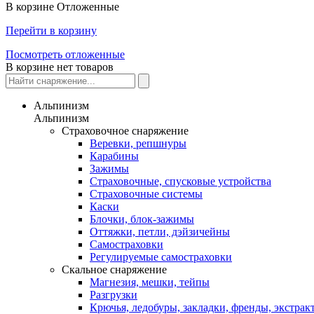
В корзине
Отложенные
Перейти в корзину
Посмотреть отложенные
В корзине нет товаров
Альпинизм
Альпинизм
Страховочное снаряжение
Веревки, репшнуры
Карабины
Зажимы
Страховочные, спусковые устройства
Страховочные системы
Каски
Блочки, блок-зажимы
Оттяжки, петли, дэйзичейны
Самостраховки
Регулируемые самостраховки
Скальное снаряжение
Магнезия, мешки, тейпы
Разгрузки
Крючья, ледобуры, закладки, френды, экстрак