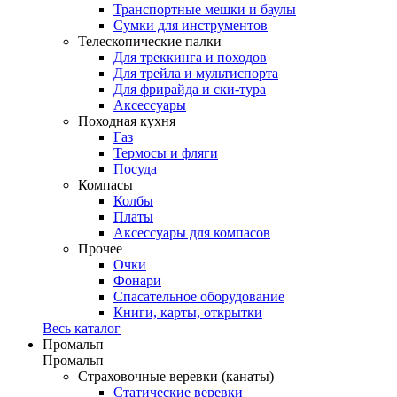
Транспортные мешки и баулы
Сумки для инструментов
Телескопические палки
Для треккинга и походов
Для трейла и мультиспорта
Для фрирайда и ски-тура
Аксессуары
Походная кухня
Газ
Термосы и фляги
Посуда
Компасы
Колбы
Платы
Аксессуары для компасов
Прочее
Очки
Фонари
Спасательное оборудование
Книги, карты, открытки
Весь каталог
Промальп
Промальп
Страховочные веревки (канаты)
Статические веревки