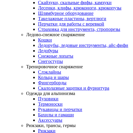
Скайхуки, скальные фифы, камхуки
Лесенки, клифы, крюконоги, крюкопузы
Шлямбурное оборудование
Такелажные пластины, вертлюги
Перчатки для работы с веревкой
Страховка для инструмента, стропорезы
Ледово-снежное снаряжение
Кошки
Ледорубы, ледовые инструменты, айс-фифи
Ледобуры
Снежные лопаты
Снегоступы
Тренировочное снаряжение
Слэклайны
Кольца и шары
Фингерборды
Скалолазные зацепки и фурнитура
Одежда для альпинизма
Пуховики
Термоноски
Рукавицы и перчатки
Бахилы и гамаши
Аксессуары
Рюкзаки, трансы, гермы
Рюкзаки