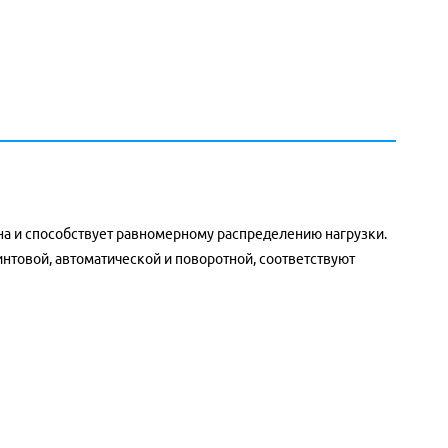
на и способствует равномерному распределению нагрузки.
интовой
,
автоматической
и
поворотной
, соответствуют