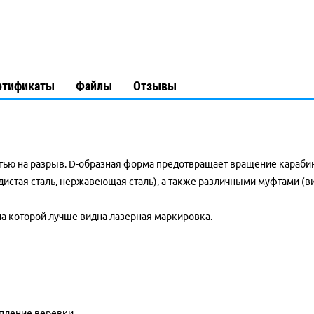
ртификаты
Файлы
Отзывы
стью на разрыв. D-образная форма предотвращает вращение караби
одистая сталь, нержавеющая сталь), а также различными муфтами (
в
 на которой лучше видна лазерная маркировка.
пление веревки.