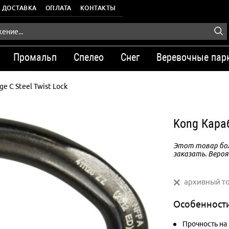
ДОСТАВКА
ОПЛАТА
КОНТАКТЫ
Промальп
Спелео
Снег
Веревочные пар
ge C Steel Twist Lock
Kong Караб
Этот товар бол
заказать. Вероя
архивный т
Особенност
Прочность на