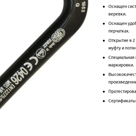
Оснащен сист
веревки.
Оснащен удоб
перчатках.
Открытие в 2
муфту и потян
Специальная 
маркировки.
Высококачест
произведенны
Протестирова
Сертификаты