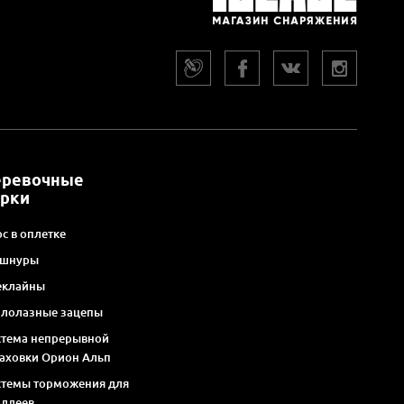
еревочные
арки
с в оплетке
 шнуры
еклайны
алолазные зацепы
стема непрерывной
раховки Орион Альп
стемы торможения для
оллеев