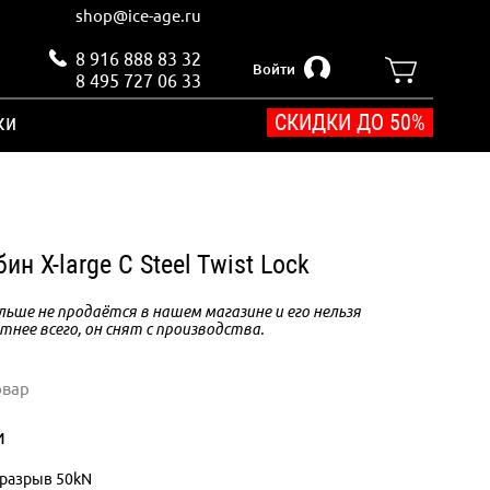
shop@ice-age.ru
8 916 888 83 32
Войти
8 495 727 06 33
ки
СКИДКИ ДО 50%
ин X-large C Steel Twist Lock
ьше не продаётся в нашем магазине и его нельзя
тнее всего, он снят с производства.
овар
и
 разрыв 50kN