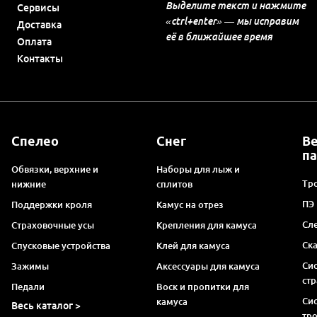
Выделите текст и нажмите
Сервисы
«ctrl+enter» — мы исправим
Доставка
её в ближайшее время
Оплата
Контакты
Спелео
Снег
В
п
Обвязки, верхние и
Наборы для лыж и
Тро
нижние
сплитов
ПЭ
Поддержки кроля
Камус на отрез
Сл
Страховочные усы
Крепления для камуса
Ск
Спусковые устройства
Клей для камуса
Си
Зажимы
Аксессуары для камуса
ст
Педали
Воск и пропитки для
Си
камуса
Весь каталог >
тр