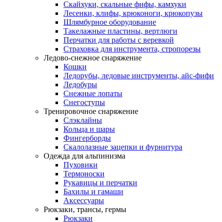
Скайхуки, скальные фифы, камхуки
Лесенки, клифы, крюконоги, крюкопузы
Шлямбурное оборудование
Такелажные пластины, вертлюги
Перчатки для работы с веревкой
Страховка для инструмента, стропорезы
Ледово-снежное снаряжение
Кошки
Ледорубы, ледовые инструменты, айс-фифи
Ледобуры
Снежные лопаты
Снегоступы
Тренировочное снаряжение
Слэклайны
Кольца и шары
Фингерборды
Скалолазные зацепки и фурнитура
Одежда для альпинизма
Пуховики
Термоноски
Рукавицы и перчатки
Бахилы и гамаши
Аксессуары
Рюкзаки, трансы, гермы
Рюкзаки