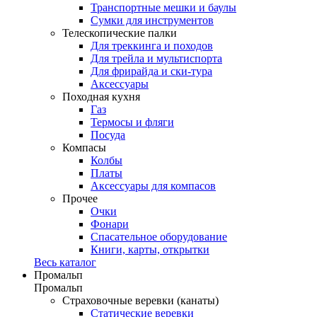
Транспортные мешки и баулы
Сумки для инструментов
Телескопические палки
Для треккинга и походов
Для трейла и мультиспорта
Для фрирайда и ски-тура
Аксессуары
Походная кухня
Газ
Термосы и фляги
Посуда
Компасы
Колбы
Платы
Аксессуары для компасов
Прочее
Очки
Фонари
Спасательное оборудование
Книги, карты, открытки
Весь каталог
Промальп
Промальп
Страховочные веревки (канаты)
Статические веревки