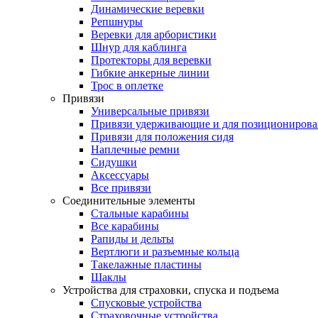
Динамические веревки
Репшнуры
Веревки для арбористики
Шнур для каблинга
Протекторы для веревки
Гибкие анкерные линии
Трос в оплетке
Привязи
Универсальные привязи
Привязи удерживающие и для позиционирова
Привязи для положения сидя
Наплечные ремни
Сидушки
Аксессуары
Все привязи
Соединительные элементы
Стальные карабины
Все карабины
Рапиды и дельты
Вертлюги и разъемные кольца
Такелажные пластины
Шаклы
Устройства для страховки, спуска и подъема
Спусковые устройства
Страховочные устройства