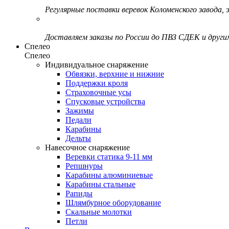
Регулярные поставки веревок Коломенского завода, э
Доставляем заказы по России до ПВЗ СДЕК и друг
Спелео
Спелео
Индивидуальное снаряжение
Обвязки, верхние и нижние
Поддержки кроля
Страховочные усы
Спусковые устройства
Зажимы
Педали
Карабины
Дельты
Навесочное снаряжение
Веревки статика 9-11 мм
Репшнуры
Карабины алюминиевые
Карабины стальные
Рапиды
Шлямбурное оборудование
Скальные молотки
Петли