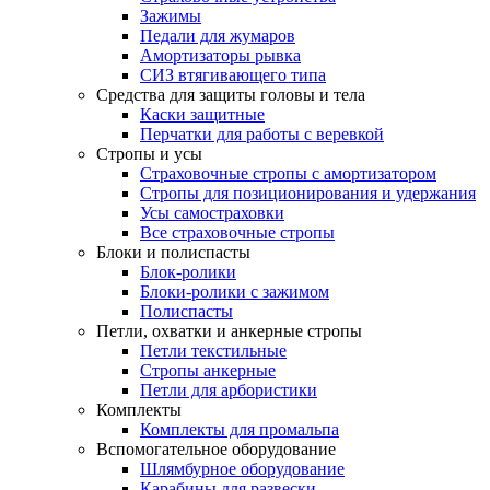
Зажимы
Педали для жумаров
Амортизаторы рывка
СИЗ втягивающего типа
Средства для защиты головы и тела
Каски защитные
Перчатки для работы с веревкой
Стропы и усы
Страховочные стропы с амортизатором
Стропы для позиционирования и удержания
Усы самостраховки
Все страховочные стропы
Блоки и полиспасты
Блок-ролики
Блоки-ролики с зажимом
Полиспасты
Петли, охватки и анкерные стропы
Петли текстильные
Стропы анкерные
Петли для арбористики
Комплекты
Комплекты для промальпа
Вспомогательное оборудование
Шлямбурное оборудование
Карабины для развески