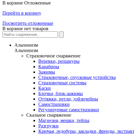
В корзине
Отложенные
Перейти в корзину
Посмотреть отложенные
В корзине нет товаров
Альпинизм
Альпинизм
Страховочное снаряжение
Веревки, репшнуры
Карабины
Зажимы
Страховочные, спусковые устройства
Страховочные системы
Каски
Блочки, блок-зажимы
Оттяжки, петли, дэйзичейны
Самостраховки
Регулируемые самостраховки
Скальное снаряжение
Магнезия, мешки, тейпы
Разгрузки
Крючья, ледобуры, закладки, френды, экстрак