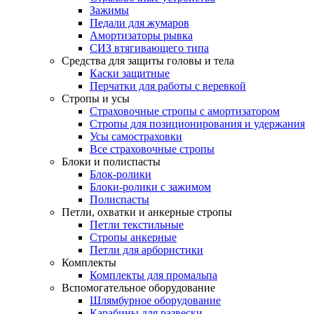
Зажимы
Педали для жумаров
Амортизаторы рывка
СИЗ втягивающего типа
Средства для защиты головы и тела
Каски защитные
Перчатки для работы с веревкой
Стропы и усы
Страховочные стропы с амортизатором
Стропы для позиционирования и удержания
Усы самостраховки
Все страховочные стропы
Блоки и полиспасты
Блок-ролики
Блоки-ролики с зажимом
Полиспасты
Петли, охватки и анкерные стропы
Петли текстильные
Стропы анкерные
Петли для арбористики
Комплекты
Комплекты для промальпа
Вспомогательное оборудование
Шлямбурное оборудование
Карабины для развески