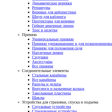
Динамические веревки
Репшнуры
Веревки для арбористики
Шнур для каблинга
Протекторы для веревки
Гибкие анкерные линии
Трос в оплетке
Привязи
Универсальные привязи
Привязи удерживающие и для позиционирова
Привязи для положения сидя
Наплечные ремни
Сидушки
Аксессуары
Все привязи
Соединительные элементы
Стальные карабины
Все карабины
Рапиды и дельты
Вертлюги и разъемные кольца
Такелажные пластины
Шаклы
Устройства для страховки, спуска и подъема
Спусковые устройства
Страховочные устройства