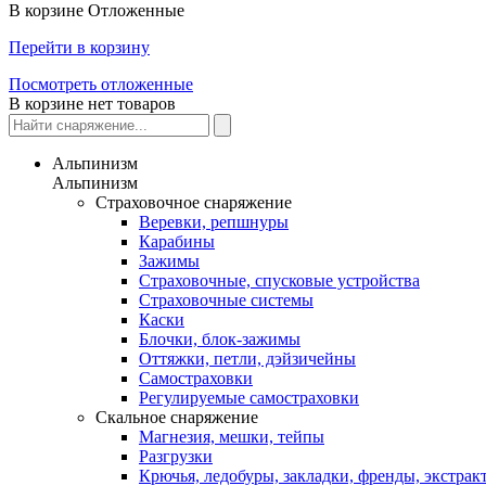
В корзине
Отложенные
Перейти в корзину
Посмотреть отложенные
В корзине нет товаров
Альпинизм
Альпинизм
Страховочное снаряжение
Веревки, репшнуры
Карабины
Зажимы
Страховочные, спусковые устройства
Страховочные системы
Каски
Блочки, блок-зажимы
Оттяжки, петли, дэйзичейны
Самостраховки
Регулируемые самостраховки
Скальное снаряжение
Магнезия, мешки, тейпы
Разгрузки
Крючья, ледобуры, закладки, френды, экстрак