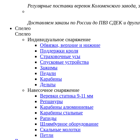
Регулярные поставки веревок Коломенского завода, э
Доставляем заказы по России до ПВЗ СДЕК и друг
Спелео
Спелео
Индивидуальное снаряжение
Обвязки, верхние и нижние
Поддержки кроля
Страховочные усы
Спусковые устройства
Зажимы
Педали
Карабины
Дельты
Навесочное снаряжение
Веревки статика 9-11 мм
Репшнуры
Карабины алюминиевые
Карабины стальные
Рапиды
Шлямбурное оборудование
Скальные молотки
Петли