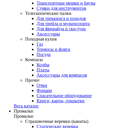
Транспортные мешки и баулы
Сумки для инструментов
Телескопические палки
Для треккинга и походов
Для трейла и мультиспорта
Для фрирайда и ски-тура
Аксессуары
Походная кухня
Газ
Термосы и фляги
Посуда
Компасы
Колбы
Платы
Аксессуары для компасов
Прочее
Очки
Фонари
Спасательное оборудование
Книги, карты, открытки
Весь каталог
Промальп
Промальп
Страховочные веревки (канаты)
Статические веревки