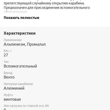
препятствующей случайному открытию карабина.
Предназначен для присоединения вспомогательного
оборудования.
Показать полностью
Система keylock обеспечивает большее удобство при
встегивании и выстегивании карабина
Не предназначен для организации страховки.
Характеристики
Применение
Альпинизм, Промальп
Вес, г
27
Тип
Вспомогательный
Бренд
Венто
Материал карабинов
Алюминий
Муфта
винтовая
Max нагрузка по главной оси, kN