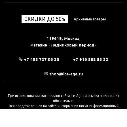
СКИДКИ ДО 50%
Архивные товары
119619, Москва,
магазин «Ледниковый период»
+7 495 727 06 33
+7 916 888 83 32
shop@ice-age.ru
При использовании материалов сайта Ice-Age.ru ссылка на источник
обязательна.
Вся представленная на сайте информация носит информационный
характер и не является публичной офертой, определяемой
положениями Статьи 437(2) Гражданского кодекса РФ. Ознакомиться с
полной версией публичной оферты можно
на этой странице