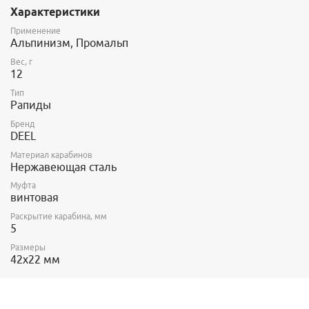
самостраховки!
Характеристики
Выполнен из нержавеющей стали
AISI 316
Применение
Альпинизм, Промальп
Вес, г
12
Тип
Рапиды
Бренд
DEEL
Материал карабинов
Нержавеющая сталь
Муфта
винтовая
Раскрытие карабина, мм
5
Размеры
42x22 мм