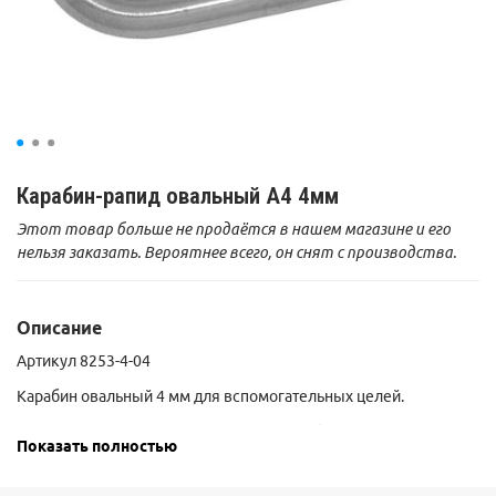
Карабин-рапид овальный А4 4мм
Этот товар больше не продаётся в нашем магазине и его
нельзя заказать. Вероятнее всего, он снят с производства.
Описание
Артикул 8253-4-04
Карабин овальный 4 мм для вспомогательных целей.
Предназначен для соединения между собой несиловых
Показать полностью
элементов.
Внимание! Запрещается использовать в цепях страховки и