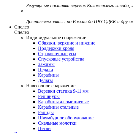
Регулярные поставки веревок Коломенского завода, э
Доставляем заказы по России до ПВЗ СДЕК и друг
Спелео
Спелео
Индивидуальное снаряжение
Обвязки, верхние и нижние
Поддержки кроля
Страховочные усы
Спусковые устройства
Зажимы
Педали
Карабины
Дельты
Навесочное снаряжение
Веревки статика 9-11 мм
Репшнуры
Карабины алюминиевые
Карабины стальные
Рапиды
Шлямбурное оборудование
Скальные молотки
Петли