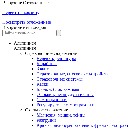
В корзине
Отложенные
Перейти в корзину
Посмотреть отложенные
В корзине нет товаров
Альпинизм
Альпинизм
Страховочное снаряжение
Веревки, репшнуры
Карабины
Зажимы
Страховочные, спусковые устройства
Страховочные системы
Каски
Блочки, блок-зажимы
Оттяжки, петли, дэйзичейны
Самостраховки
Регулируемые самостраховки
Скальное снаряжение
Магнезия, мешки, тейпы
Разгрузки
Крючья, ледобуры, закладки, френды, экстрак