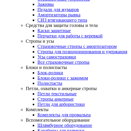
Зажимы
Педали для жумаров
Амортизаторы рывка
СИЗ втягивающего типа
Средства для защиты головы и тела
Каски защитные
Перчатки для работы с веревкой
Стропы и усы
Страховочные стропы с амортизатором
Стропы для позиционирования и удержания
Усы самостраховки
Все страховочные стропы
Блоки и полиспасты
Блок-ролики
Блоки-ролики с зажимом
Полиспасты
Петли, охватки и анкерные стропы
Петли текстильные
Стропы анкерные
Петли для арбористики
Комплекты
Комплекты для промальпа
Вспомогательное оборудование
Шлямбурное оборудование
Карабины для развески