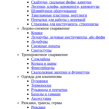
Скайхуки, скальные фифы, камхуки
Лесенки, клифы, крюконоги, крюкопузы
Шлямбурное оборудование
Такелажные пластины, вертлюги
Перчатки для работы с веревкой
Страховка для инструмента, стропорезы
Ледово-снежное снаряжение
Кошки
Ледорубы, ледовые инструменты, айс-фифи
Ледобуры
Снежные лопаты
Снегоступы
Тренировочное снаряжение
Слэклайны
Кольца и шары
Фингерборды
Скалолазные зацепки и фурнитура
Одежда для альпинизма
Пуховики
Термоноски
Рукавицы и перчатки
Бахилы и гамаши
Аксессуары
Рюкзаки, трансы, гермы
Рюкзаки