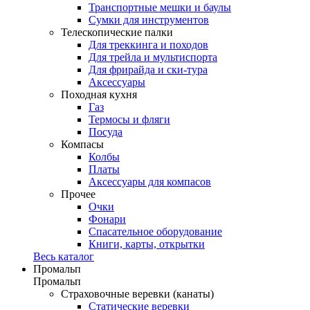
Транспортные мешки и баулы
Сумки для инструментов
Телескопические палки
Для треккинга и походов
Для трейла и мультиспорта
Для фрирайда и ски-тура
Аксессуары
Походная кухня
Газ
Термосы и фляги
Посуда
Компасы
Колбы
Платы
Аксессуары для компасов
Прочее
Очки
Фонари
Спасательное оборудование
Книги, карты, открытки
Весь каталог
Промальп
Промальп
Страховочные веревки (канаты)
Статические веревки