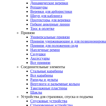
Динамические веревки
Репшнуры
Веревки для арбористики
Шнур для каблинга
Протекторы для веревки
Гибкие анкерные линии
Трос в оплетке
Привязи
Универсальные привязи
Привязи удерживающие и для позиционирова
Привязи для положения сидя
Наплечные ремни
Сидушки
Аксессуары
Все привязи
Соединительные элементы
Стальные карабины
Все карабины
Рапиды и дельты
Вертлюги и разъемные кольца
Такелажные пластины
Шаклы
Устройства для страховки, спуска и подъема
Спусковые устройства
Страховочные устройства