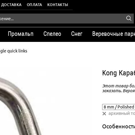
ДОСТАВКА
ОПЛАТА
КОНТАКТЫ
Промальп
Спелео
Снег
Веревочные пар
gle quick links
Kong Караб
Этот товар бол
заказать. Вероя
архивный т
Особенност