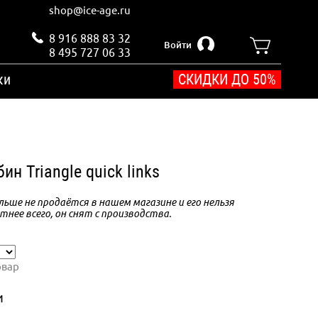
shop@ice-age.ru
8 916 888 83 32
Войти
8 495 727 06 33
ки
СКИДКИ ДО 50%
ин Triangle quick links
ьше не продаётся в нашем магазине и его нельзя
тнее всего, он снят с производства.
овар
и