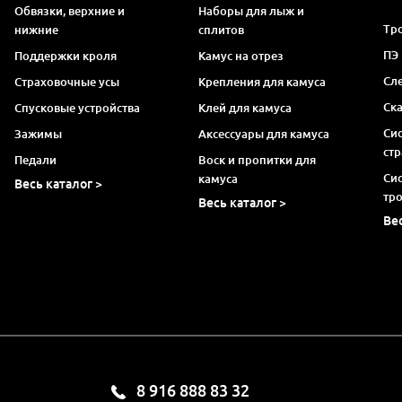
Обвязки, верхние и
Наборы для лыж и
Тро
нижние
сплитов
ПЭ
Поддержки кроля
Камус на отрез
Сл
Страховочные усы
Крепления для камуса
Ск
Спусковые устройства
Клей для камуса
Си
Зажимы
Аксессуары для камуса
ст
Педали
Воск и пропитки для
Си
камуса
Весь каталог >
тр
Весь каталог >
Ве
8 916 888 83 32