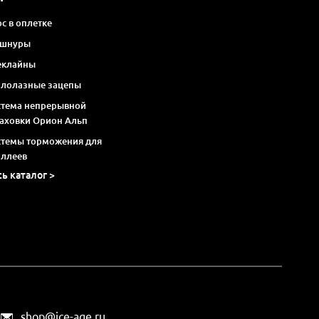
с в оплетке
 шнуры
еклайны
алолазные зацепы
стема непрерывной
раховки Орион Альп
стемы торможения для
оллеев
сь каталог >
shop@ice-age.ru