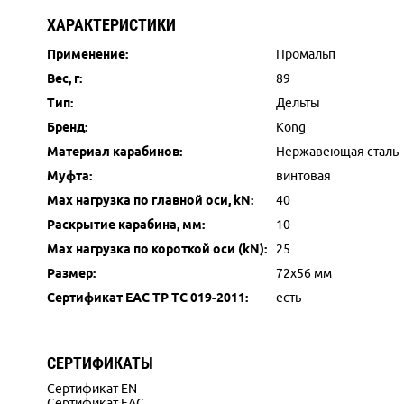
ХАРАКТЕРИСТИКИ
Применение:
Промальп
Вес, г:
89
Тип:
Дельты
Бренд:
Kong
Материал карабинов:
Нержавеющая сталь
Муфта:
винтовая
Max нагрузка по главной оси, kN:
40
Раскрытие карабина, мм:
10
Max нагрузка по короткой оси (kN):
25
Размер:
72х56 мм
Сертификат ЕАС ТР ТС 019-2011:
есть
СЕРТИФИКАТЫ
Сертификат EN
Сертификат EAC