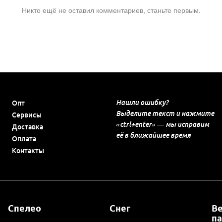
Никто ещё не оставил комментариев, станьте первым.
Нашли ошибку?
Опт
Выделите текст и нажмите
Сервисы
«ctrl+enter» — мы исправим
Доставка
её в ближайшее время
Оплата
Контакты
Спелео
Снег
В
п