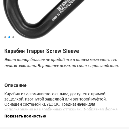
Карабин Trapper Screw Sleeve
Этот товар больше не продаётся в нашем магазине и его
нельзя заказать. Вероятнее всего, он снят с производства.
Описание
Карабин из алюминиевого сплава, доступен с прямой
защелкой, изогнутой защелкой или винтовой муфтой.
Оснащен системой KEYLOCK. Предназначен для
использования на карабинных оттяжках. D-образная форма
распределяет большую часть нагрузки на основную ось
Показать полностью
карабина.