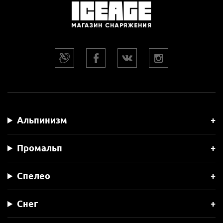
Альпинизм
Промальп
Спелео
Снег