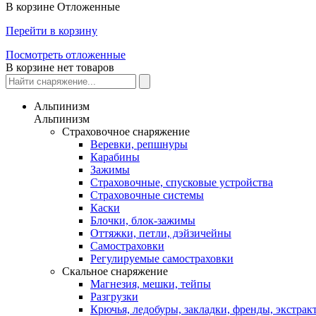
В корзине
Отложенные
Перейти в корзину
Посмотреть отложенные
В корзине нет товаров
Альпинизм
Альпинизм
Страховочное снаряжение
Веревки, репшнуры
Карабины
Зажимы
Страховочные, спусковые устройства
Страховочные системы
Каски
Блочки, блок-зажимы
Оттяжки, петли, дэйзичейны
Самостраховки
Регулируемые самостраховки
Скальное снаряжение
Магнезия, мешки, тейпы
Разгрузки
Крючья, ледобуры, закладки, френды, экстрак