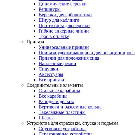
Динамические веревки
Репшнуры
Веревки для арбористики
Шнур для каблинга
Протекторы для веревки
Гибкие анкерные линии
Трос в оплетке
Привязи
Универсальные привязи
Привязи удерживающие и для позиционирова
Привязи для положения сидя
Наплечные ремни
Сидушки
Аксессуары
Все привязи
Соединительные элементы
Стальные карабины
Все карабины
Рапиды и дельты
Вертлюги и разъемные кольца
Такелажные пластины
Шаклы
Устройства для страховки, спуска и подъема
Спусковые устройства
Страховочные устройства