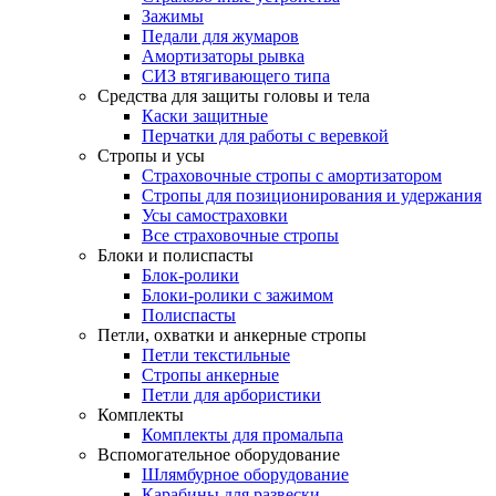
Зажимы
Педали для жумаров
Амортизаторы рывка
СИЗ втягивающего типа
Средства для защиты головы и тела
Каски защитные
Перчатки для работы с веревкой
Стропы и усы
Страховочные стропы с амортизатором
Стропы для позиционирования и удержания
Усы самостраховки
Все страховочные стропы
Блоки и полиспасты
Блок-ролики
Блоки-ролики с зажимом
Полиспасты
Петли, охватки и анкерные стропы
Петли текстильные
Стропы анкерные
Петли для арбористики
Комплекты
Комплекты для промальпа
Вспомогательное оборудование
Шлямбурное оборудование
Карабины для развески