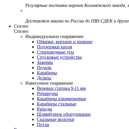
Регулярные поставки веревок Коломенского завода, э
Доставляем заказы по России до ПВЗ СДЕК и друг
Спелео
Спелео
Индивидуальное снаряжение
Обвязки, верхние и нижние
Поддержки кроля
Страховочные усы
Спусковые устройства
Зажимы
Педали
Карабины
Дельты
Навесочное снаряжение
Веревки статика 9-11 мм
Репшнуры
Карабины алюминиевые
Карабины стальные
Рапиды
Шлямбурное оборудование
Скальные молотки
Петли