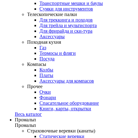
Транспортные мешки и баулы
Сумки для инструментов
Телескопические палки
Для треккинга и походов
Для трейла и мультиспорта
Для фрирайда и ски-тура
Аксессуары
Походная кухня
Газ
Термосы и фляги
Посуда
Компасы
Колбы
Платы
Аксессуары для компасов
Прочее
Очки
Фонари
Спасательное оборудование
Книги, карты, открытки
Весь каталог
Промальп
Промальп
Страховочные веревки (канаты)
Статические веревки