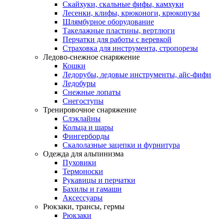
Скайхуки, скальные фифы, камхуки
Лесенки, клифы, крюконоги, крюкопузы
Шлямбурное оборудование
Такелажные пластины, вертлюги
Перчатки для работы с веревкой
Страховка для инструмента, стропорезы
Ледово-снежное снаряжение
Кошки
Ледорубы, ледовые инструменты, айс-фифи
Ледобуры
Снежные лопаты
Снегоступы
Тренировочное снаряжение
Слэклайны
Кольца и шары
Фингерборды
Скалолазные зацепки и фурнитура
Одежда для альпинизма
Пуховики
Термоноски
Рукавицы и перчатки
Бахилы и гамаши
Аксессуары
Рюкзаки, трансы, гермы
Рюкзаки