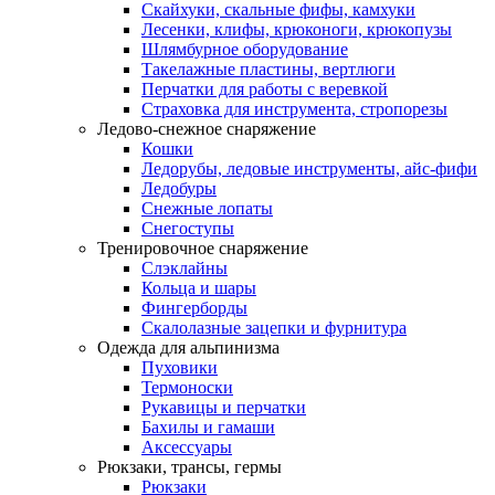
Скайхуки, скальные фифы, камхуки
Лесенки, клифы, крюконоги, крюкопузы
Шлямбурное оборудование
Такелажные пластины, вертлюги
Перчатки для работы с веревкой
Страховка для инструмента, стропорезы
Ледово-снежное снаряжение
Кошки
Ледорубы, ледовые инструменты, айс-фифи
Ледобуры
Снежные лопаты
Снегоступы
Тренировочное снаряжение
Слэклайны
Кольца и шары
Фингерборды
Скалолазные зацепки и фурнитура
Одежда для альпинизма
Пуховики
Термоноски
Рукавицы и перчатки
Бахилы и гамаши
Аксессуары
Рюкзаки, трансы, гермы
Рюкзаки