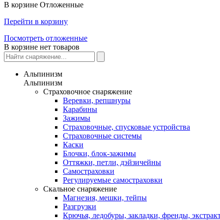
В корзине
Отложенные
Перейти в корзину
Посмотреть отложенные
В корзине нет товаров
Альпинизм
Альпинизм
Страховочное снаряжение
Веревки, репшнуры
Карабины
Зажимы
Страховочные, спусковые устройства
Страховочные системы
Каски
Блочки, блок-зажимы
Оттяжки, петли, дэйзичейны
Самостраховки
Регулируемые самостраховки
Скальное снаряжение
Магнезия, мешки, тейпы
Разгрузки
Крючья, ледобуры, закладки, френды, экстрак