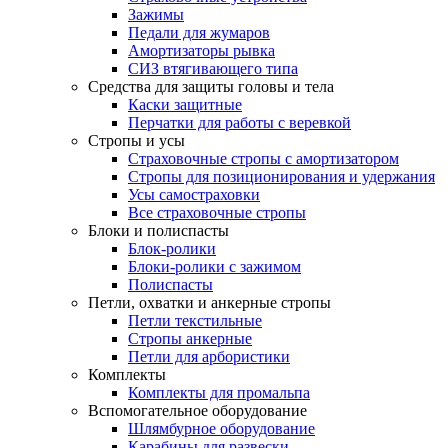
Зажимы
Педали для жумаров
Амортизаторы рывка
СИЗ втягивающего типа
Средства для защиты головы и тела
Каски защитные
Перчатки для работы с веревкой
Стропы и усы
Страховочные стропы с амортизатором
Стропы для позиционирования и удержания
Усы самостраховки
Все страховочные стропы
Блоки и полиспасты
Блок-ролики
Блоки-ролики с зажимом
Полиспасты
Петли, охватки и анкерные стропы
Петли текстильные
Стропы анкерные
Петли для арбористики
Комплекты
Комплекты для промальпа
Вспомогательное оборудование
Шлямбурное оборудование
Карабины для развески