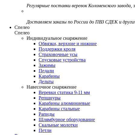
Регулярные поставки веревок Коломенского завода, э
Доставляем заказы по России до ПВЗ СДЕК и друг
Спелео
Спелео
Индивидуальное снаряжение
Обвязки, верхние и нижние
Поддержки кроля
Страховочные усы
Спусковые устройства
Зажимы
Педали
Карабины
Дельты
Навесочное снаряжение
Веревки статика 9-11 мм
Репшнуры
Карабины алюминиевые
Карабины стальные
Рапиды
Шлямбурное оборудование
Скальные молотки
Петли