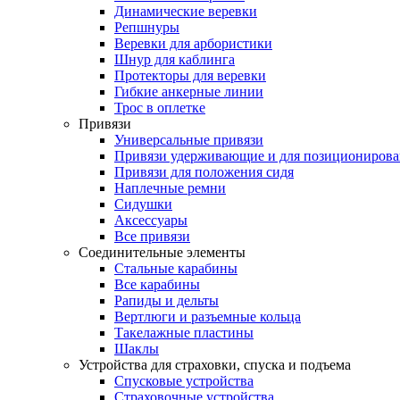
Динамические веревки
Репшнуры
Веревки для арбористики
Шнур для каблинга
Протекторы для веревки
Гибкие анкерные линии
Трос в оплетке
Привязи
Универсальные привязи
Привязи удерживающие и для позиционирова
Привязи для положения сидя
Наплечные ремни
Сидушки
Аксессуары
Все привязи
Соединительные элементы
Стальные карабины
Все карабины
Рапиды и дельты
Вертлюги и разъемные кольца
Такелажные пластины
Шаклы
Устройства для страховки, спуска и подъема
Спусковые устройства
Страховочные устройства