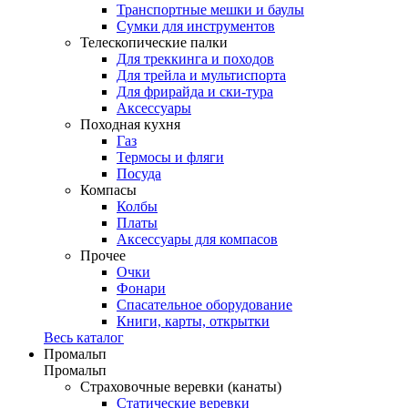
Транспортные мешки и баулы
Сумки для инструментов
Телескопические палки
Для треккинга и походов
Для трейла и мультиспорта
Для фрирайда и ски-тура
Аксессуары
Походная кухня
Газ
Термосы и фляги
Посуда
Компасы
Колбы
Платы
Аксессуары для компасов
Прочее
Очки
Фонари
Спасательное оборудование
Книги, карты, открытки
Весь каталог
Промальп
Промальп
Страховочные веревки (канаты)
Статические веревки