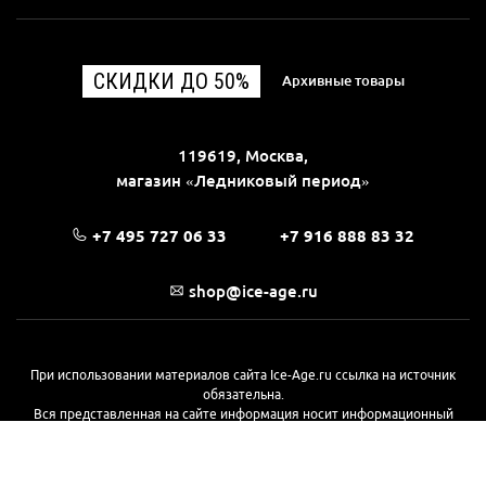
СКИДКИ ДО 50%
Архивные товары
119619, Москва,
магазин «Ледниковый период»
+7 495 727 06 33
+7 916 888 83 32
shop@ice-age.ru
При использовании материалов сайта Ice-Age.ru ссылка на источник
обязательна.
Вся представленная на сайте информация носит информационный
характер и не является публичной офертой, определяемой
положениями Статьи 437(2) Гражданского кодекса РФ. Ознакомиться с
полной версией публичной оферты можно
на этой странице