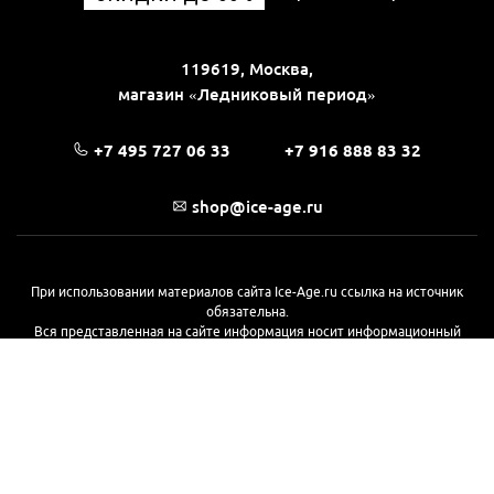
119619, Москва,
магазин «Ледниковый период»
+7 495 727 06 33
+7 916 888 83 32
shop@ice-age.ru
При использовании материалов сайта Ice-Age.ru ссылка на источник
обязательна.
Вся представленная на сайте информация носит информационный
характер и не является публичной офертой, определяемой
положениями Статьи 437(2) Гражданского кодекса РФ. Ознакомиться с
полной версией публичной оферты можно
на этой странице
© 2017—2026, «Ледниковый период»