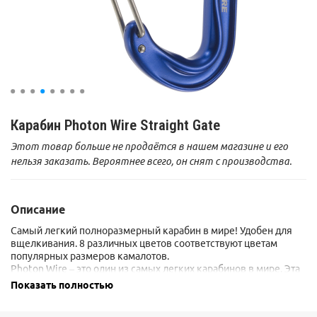
Карабин Photon Wire Straight Gate
Этот товар больше не продаётся в нашем магазине и его
нельзя заказать. Вероятнее всего, он снят с производства.
Описание
Самый легкий полноразмерный карабин в мире! Удобен для
вщелкивания. 8 различных цветов соответствуют цветам
популярных размеров камалотов.
Photon Wire – это один из самых легких карабинов в мире. Эта
модель отличается большим размером по сравнению с
Показать полностью
другими карабинами этого класса. Карабин с проволочной
защелкой легко вщелкивать, а благодаря широкому проему в