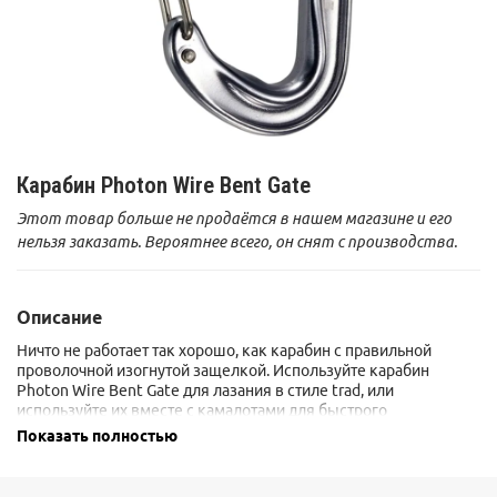
Карабин Photon Wire Bent Gate
Этот товар больше не продаётся в нашем магазине и его
нельзя заказать. Вероятнее всего, он снят с производства.
Описание
Ничто не работает так хорошо, как карабин с правильной
проволочной изогнутой защелкой. Используйте карабин
Photon Wire Bent Gate для лазания в стиле trad, или
используйте их вместе с камалотами для быстрого
вщелкивания во время лазания по щелям.
Показать полностью
Сертификаты: CE - EN 12275 Standart, UIAA