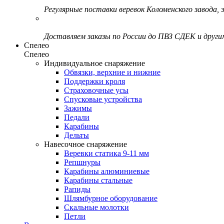
Регулярные поставки веревок Коломенского завода, э
Доставляем заказы по России до ПВЗ СДЕК и друг
Спелео
Спелео
Индивидуальное снаряжение
Обвязки, верхние и нижние
Поддержки кроля
Страховочные усы
Спусковые устройства
Зажимы
Педали
Карабины
Дельты
Навесочное снаряжение
Веревки статика 9-11 мм
Репшнуры
Карабины алюминиевые
Карабины стальные
Рапиды
Шлямбурное оборудование
Скальные молотки
Петли