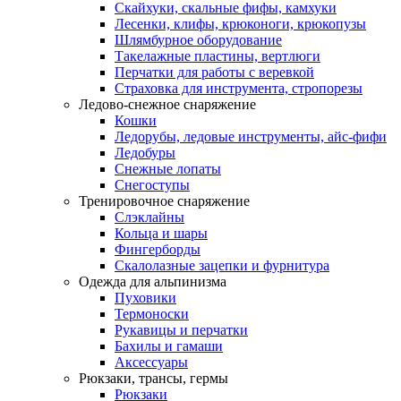
Скайхуки, скальные фифы, камхуки
Лесенки, клифы, крюконоги, крюкопузы
Шлямбурное оборудование
Такелажные пластины, вертлюги
Перчатки для работы с веревкой
Страховка для инструмента, стропорезы
Ледово-снежное снаряжение
Кошки
Ледорубы, ледовые инструменты, айс-фифи
Ледобуры
Снежные лопаты
Снегоступы
Тренировочное снаряжение
Слэклайны
Кольца и шары
Фингерборды
Скалолазные зацепки и фурнитура
Одежда для альпинизма
Пуховики
Термоноски
Рукавицы и перчатки
Бахилы и гамаши
Аксессуары
Рюкзаки, трансы, гермы
Рюкзаки