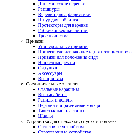
Динамические веревки
Репшнуры
Веревки для арбористики
Шнур для каблинга
Протекторы для веревки
Гибкие анкерные линии
Трос в оплетке
Привязи
Универсальные привязи
Привязи удерживающие и для позиционирова
Привязи для положения сидя
Наплечные ремни
Сидушки
Аксессуары
Все привязи
Соединительные элементы
Стальные карабины
Все карабины
Рапиды и дельты
Вертлюги и разъемные кольца
Такелажные пластины
Шаклы
Устройства для страховки, спуска и подъема
Спусковые устройства
Страховочные устройства