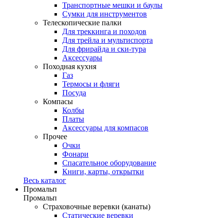
Транспортные мешки и баулы
Сумки для инструментов
Телескопические палки
Для треккинга и походов
Для трейла и мультиспорта
Для фрирайда и ски-тура
Аксессуары
Походная кухня
Газ
Термосы и фляги
Посуда
Компасы
Колбы
Платы
Аксессуары для компасов
Прочее
Очки
Фонари
Спасательное оборудование
Книги, карты, открытки
Весь каталог
Промальп
Промальп
Страховочные веревки (канаты)
Статические веревки