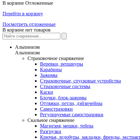
В корзине
Отложенные
Перейти в корзину
Посмотреть отложенные
В корзине нет товаров
Альпинизм
Альпинизм
Страховочное снаряжение
Веревки, репшнуры
Карабины
Зажимы
Страховочные, спусковые устройства
Страховочные системы
Каски
Блочки, блок-зажимы
Оттяжки, петли, дэйзичейны
Самостраховки
Регулируемые самостраховки
Скальное снаряжение
Магнезия, мешки, тейпы
Разгрузки
Крючья, ледобуры, закладки, френды, экстрак