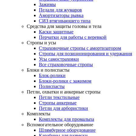
Зажимы
Педали для жумаров
Амортизаторы рывка
СИЗ втягивающего типа
Средства для защиты головы и тела
Каски защитные
Перчатки для работы с веревкой
Стропы и усы
Страховочные стропы с амортизатором
Стропы для позиционирования и удержания
Усы самостраховки
Все страховочные стропы
Блоки и полиспасты
Блок-ролики
Блоки-ролики с зажимом
Полиспасты
Петли, охватки и анкерные стропы
Петли текстильные
Стропы анкерные
Петли для арбористики
Комплекты
Комплекты для промальпа
Вспомогательное оборудование
Шлямбурное оборудование
Карабины для развески