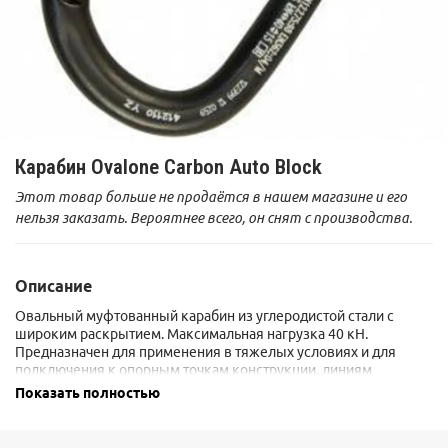
Карабин Ovalone Carbon Auto Block
Этот товар больше не продаётся в нашем магазине и его
нельзя заказать. Вероятнее всего, он снят с производства.
Описание
Овальный муфтованный карабин из углеродистой стали с
широким раскрытием. Максимальная нагрузка 40 кН.
Предназначен для применения в тяжелых условиях и для
подключения к опорным точкам конструкции, линиям
жизнеобеспечения и т. д.
Показать полностью
Выпускается в версиях: без муфты, с винтовой муфтой и с
автоматическими муфтами
Twistlock
и Autoblock.