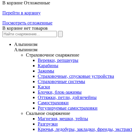
В корзине
Отложенные
Перейти в корзину
Посмотреть отложенные
В корзине нет товаров
Альпинизм
Альпинизм
Страховочное снаряжение
Веревки, репшнуры
Карабины
Зажимы
Страховочные, спусковые устройства
Страховочные системы
Каски
Блочки, блок-зажимы
Оттяжки, петли, дэйзичейны
Самостраховки
Регулируемые самостраховки
Скальное снаряжение
Магнезия, мешки, тейпы
Разгрузки
Крючья, ледобуры, закладки, френды, экстрак