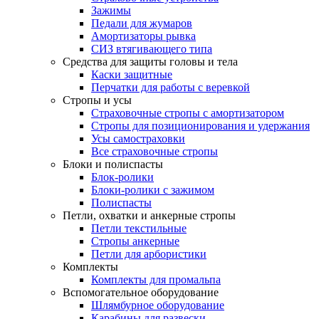
Зажимы
Педали для жумаров
Амортизаторы рывка
СИЗ втягивающего типа
Средства для защиты головы и тела
Каски защитные
Перчатки для работы с веревкой
Стропы и усы
Страховочные стропы с амортизатором
Стропы для позиционирования и удержания
Усы самостраховки
Все страховочные стропы
Блоки и полиспасты
Блок-ролики
Блоки-ролики с зажимом
Полиспасты
Петли, охватки и анкерные стропы
Петли текстильные
Стропы анкерные
Петли для арбористики
Комплекты
Комплекты для промальпа
Вспомогательное оборудование
Шлямбурное оборудование
Карабины для развески