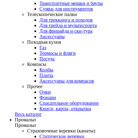
Транспортные мешки и баулы
Сумки для инструментов
Телескопические палки
Для треккинга и походов
Для трейла и мультиспорта
Для фрирайда и ски-тура
Аксессуары
Походная кухня
Газ
Термосы и фляги
Посуда
Компасы
Колбы
Платы
Аксессуары для компасов
Прочее
Очки
Фонари
Спасательное оборудование
Книги, карты, открытки
Весь каталог
Промальп
Промальп
Страховочные веревки (канаты)
Статические веревки