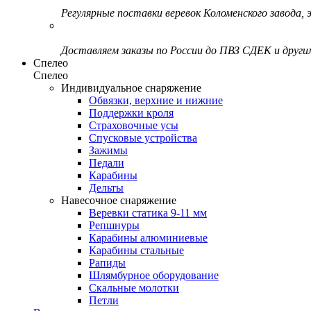
Регулярные поставки веревок Коломенского завода, э
Доставляем заказы по России до ПВЗ СДЕК и друг
Спелео
Спелео
Индивидуальное снаряжение
Обвязки, верхние и нижние
Поддержки кроля
Страховочные усы
Спусковые устройства
Зажимы
Педали
Карабины
Дельты
Навесочное снаряжение
Веревки статика 9-11 мм
Репшнуры
Карабины алюминиевые
Карабины стальные
Рапиды
Шлямбурное оборудование
Скальные молотки
Петли