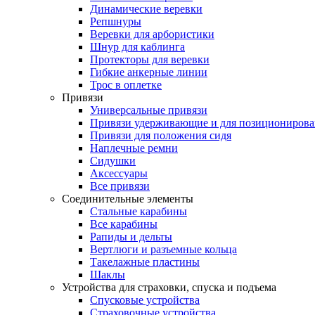
Динамические веревки
Репшнуры
Веревки для арбористики
Шнур для каблинга
Протекторы для веревки
Гибкие анкерные линии
Трос в оплетке
Привязи
Универсальные привязи
Привязи удерживающие и для позиционирова
Привязи для положения сидя
Наплечные ремни
Сидушки
Аксессуары
Все привязи
Соединительные элементы
Стальные карабины
Все карабины
Рапиды и дельты
Вертлюги и разъемные кольца
Такелажные пластины
Шаклы
Устройства для страховки, спуска и подъема
Спусковые устройства
Страховочные устройства