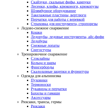
Скайхуки, скальные фифы, камхуки
Лесенки, клифы, крюконоги, крюкопузы
Шлямбурное оборудование
Такелажные пластины, вертлюги
Перчатки для работы с веревкой
Страховка для инструмента, стропорезы
Ледово-снежное снаряжение
Кошки
Ледорубы, ледовые инструменты, айс-фифи
Ледобуры
Снежные лопаты
Снегоступы
Тренировочное снаряжение
Слэклайны
Кольца и шары
Фингерборды
Скалолазные зацепки и фурнитура
Одежда для альпинизма
Пуховики
Термоноски
Рукавицы и перчатки
Бахилы и гамаши
Аксессуары
Рюкзаки, трансы, гермы
Рюкзаки