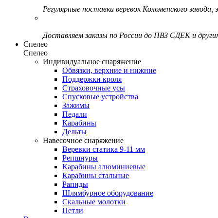
Регулярные поставки веревок Коломенского завода, э
Доставляем заказы по России до ПВЗ СДЕК и друг
Спелео
Спелео
Индивидуальное снаряжение
Обвязки, верхние и нижние
Поддержки кроля
Страховочные усы
Спусковые устройства
Зажимы
Педали
Карабины
Дельты
Навесочное снаряжение
Веревки статика 9-11 мм
Репшнуры
Карабины алюминиевые
Карабины стальные
Рапиды
Шлямбурное оборудование
Скальные молотки
Петли