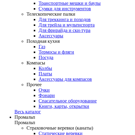
Транспортные мешки и баулы
Сумки для инструментов
Телескопические палки
Для треккинга и походов
Для трейла и мультиспорта
Для фрирайда и ски-тура
Аксессуары
Походная кухня
Газ
Термосы и фляги
Посуда
Компасы
Колбы
Платы
Аксессуары для компасов
Прочее
Очки
Фонари
Спасательное оборудование
Книги, карты, открытки
Весь каталог
Промальп
Промальп
Страховочные веревки (канаты)
Статические веревки