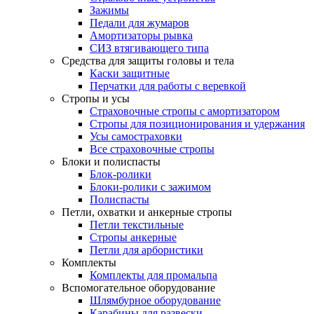
Зажимы
Педали для жумаров
Амортизаторы рывка
СИЗ втягивающего типа
Средства для защиты головы и тела
Каски защитные
Перчатки для работы с веревкой
Стропы и усы
Страховочные стропы с амортизатором
Стропы для позиционирования и удержания
Усы самостраховки
Все страховочные стропы
Блоки и полиспасты
Блок-ролики
Блоки-ролики с зажимом
Полиспасты
Петли, охватки и анкерные стропы
Петли текстильные
Стропы анкерные
Петли для арбористики
Комплекты
Комплекты для промальпа
Вспомогательное оборудование
Шлямбурное оборудование
Карабины для развески