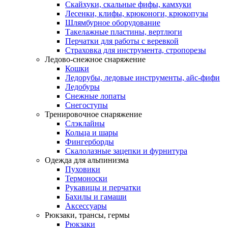
Скайхуки, скальные фифы, камхуки
Лесенки, клифы, крюконоги, крюкопузы
Шлямбурное оборудование
Такелажные пластины, вертлюги
Перчатки для работы с веревкой
Страховка для инструмента, стропорезы
Ледово-снежное снаряжение
Кошки
Ледорубы, ледовые инструменты, айс-фифи
Ледобуры
Снежные лопаты
Снегоступы
Тренировочное снаряжение
Слэклайны
Кольца и шары
Фингерборды
Скалолазные зацепки и фурнитура
Одежда для альпинизма
Пуховики
Термоноски
Рукавицы и перчатки
Бахилы и гамаши
Аксессуары
Рюкзаки, трансы, гермы
Рюкзаки