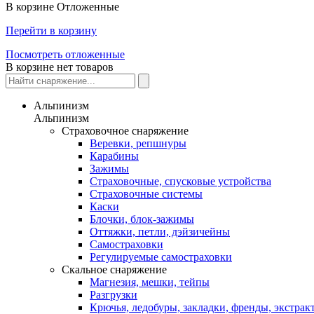
В корзине
Отложенные
Перейти в корзину
Посмотреть отложенные
В корзине нет товаров
Альпинизм
Альпинизм
Страховочное снаряжение
Веревки, репшнуры
Карабины
Зажимы
Страховочные, спусковые устройства
Страховочные системы
Каски
Блочки, блок-зажимы
Оттяжки, петли, дэйзичейны
Самостраховки
Регулируемые самостраховки
Скальное снаряжение
Магнезия, мешки, тейпы
Разгрузки
Крючья, ледобуры, закладки, френды, экстрак