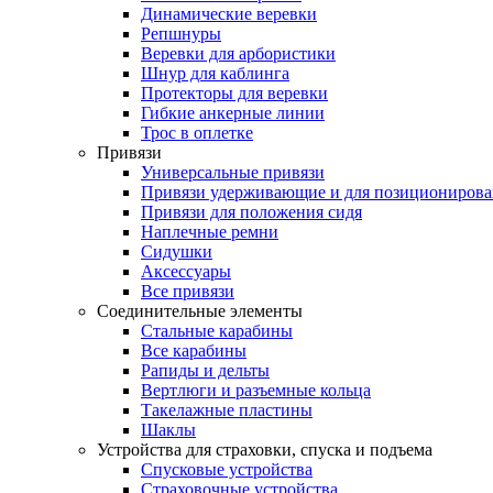
Динамические веревки
Репшнуры
Веревки для арбористики
Шнур для каблинга
Протекторы для веревки
Гибкие анкерные линии
Трос в оплетке
Привязи
Универсальные привязи
Привязи удерживающие и для позиционирова
Привязи для положения сидя
Наплечные ремни
Сидушки
Аксессуары
Все привязи
Соединительные элементы
Стальные карабины
Все карабины
Рапиды и дельты
Вертлюги и разъемные кольца
Такелажные пластины
Шаклы
Устройства для страховки, спуска и подъема
Спусковые устройства
Страховочные устройства