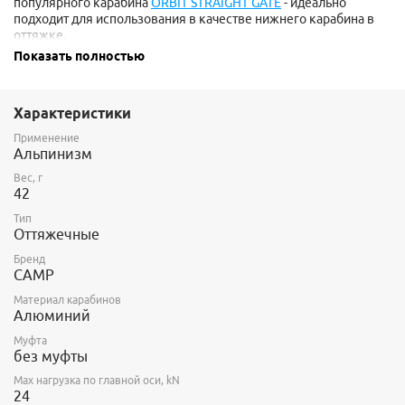
популярного карабина
ORBIT STRAIGHT GATE
- идеально
подходит для использования в качестве нижнего карабина в
оттяжке.
Показать полностью
Характеристики
Применение
Альпинизм
Вес, г
42
Тип
Оттяжечные
Бренд
CAMP
Материал карабинов
Алюминий
Муфта
без муфты
Max нагрузка по главной оси, kN
24