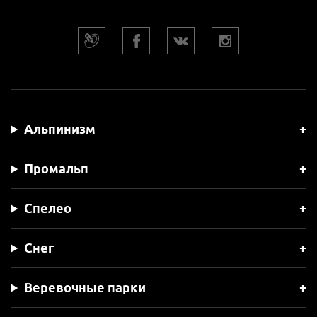
Альпинизм
Промальп
Спелео
Снег
Веревочные парки