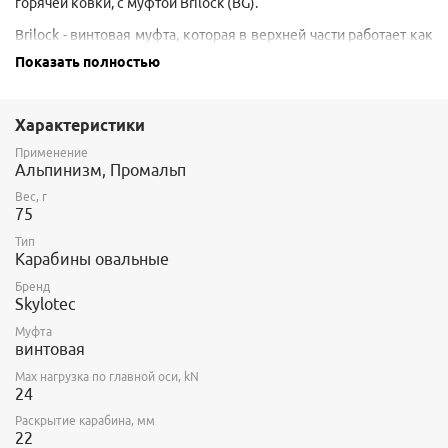
горячей ковки, с муфтой Brilock (BG).
Brilock - винтовая муфта, которая в верхней части работает как
автоматическая сдвижная. Не открывается сама от вибраций,
Показать полностью
ударов или от воздействия верёвки.
Подходит для организации страховочных точек, крепления к
анкеру и для ответственных соединений (например,
Характеристики
страховочных строп, узлов автоматической блокировки и
Применение
скрытых точек крепления и т. д.).
Альпинизм, Промальп
Вес, г
75
Тип
Карабины овальные
Бренд
Skylotec
Муфта
винтовая
Max нагрузка по главной оси, kN
24
Раскрытие карабина, мм
22