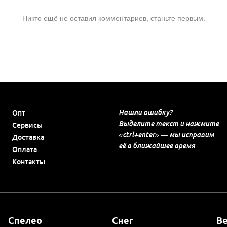
Никто ещё не оставил комментариев, станьте первым.
Нашли ошибку?
Опт
Выделите текст и нажмите
Сервисы
«ctrl+enter» — мы исправим
Доставка
её в ближайшее время
Оплата
Контакты
Спелео
Снег
В