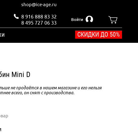
shop@ice-age.ru
8 916 888 83 32
Войти
8 495 727 06 33
ки
СКИДКИ ДО 50%
бин Mini D
ьше не продаётся в нашем магазине и его нельзя
тнее всего, он снят с производства.
овар
и