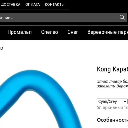
ДОСТАВКА
ОПЛАТА
КОНТАКТЫ
Промальп
Спелео
Снег
Веревочные пар
 D
Kong Кара
Этот товар бол
заказать. Вероя
архивный т
Особенност