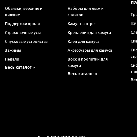
п
Обвязки, верхние и
Наборы для лыж и
Тро
нижние
сплитов
ПЭ
Поддержки кроля
Камус на отрез
Сл
Страховочные усы
Крепления для камуса
Ск
Спусковые устройства
Клей для камуса
Си
Зажимы
Аксессуары для камуса
ст
Педали
Воск и пропитки для
Си
камуса
Весь каталог >
тр
Весь каталог >
Ве