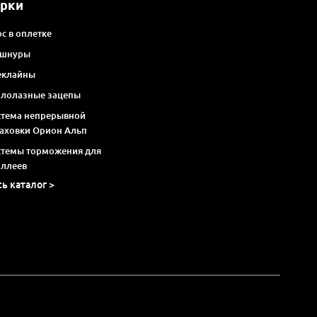
арки
с в оплетке
 шнуры
еклайны
алолазные зацепы
стема непрерывной
раховки Орион Альп
стемы торможения для
оллеев
сь каталог >