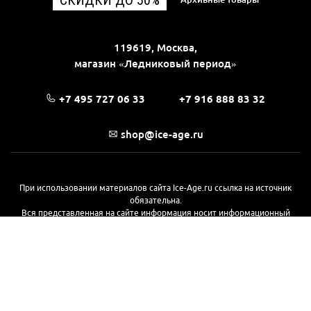
119619, Москва,
магазин «Ледниковый период»
+7 495 727 06 33
+7 916 888 83 32
shop@ice-age.ru
При использовании материалов сайта Ice-Age.ru ссылка на источник
обязательна.
Вся представленная на сайте информация носит информационный
характер и не является публичной офертой, определяемой
положениями Статьи 437(2) Гражданского кодекса РФ. Ознакомиться с
полной версией публичной оферты можно
на этой странице
© 2017—2026, «Ледниковый период»