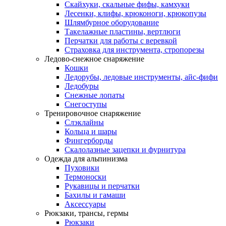
Скайхуки, скальные фифы, камхуки
Лесенки, клифы, крюконоги, крюкопузы
Шлямбурное оборудование
Такелажные пластины, вертлюги
Перчатки для работы с веревкой
Страховка для инструмента, стропорезы
Ледово-снежное снаряжение
Кошки
Ледорубы, ледовые инструменты, айс-фифи
Ледобуры
Снежные лопаты
Снегоступы
Тренировочное снаряжение
Слэклайны
Кольца и шары
Фингерборды
Скалолазные зацепки и фурнитура
Одежда для альпинизма
Пуховики
Термоноски
Рукавицы и перчатки
Бахилы и гамаши
Аксессуары
Рюкзаки, трансы, гермы
Рюкзаки