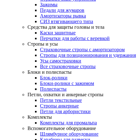
Зажимы
Педали для жумаров
Амортизаторы рывка
СИЗ втягивающего типа
Средства для защиты головы и тела
Каски защитные
Перчатки для работы с веревкой
Стропы и усы
Страховочные стропы с амортизатором
Стропы для позиционирования и удержания
Усы самостраховки
Все страховочные стропы
Блоки и полиспасты
Блок-ролики
Блоки-ролики с зажимом
Полиспасты
Петли, охватки и анкерные стропы
Петли текстильные
Стропы анкерные
Петли для арбористики
Комплекты
Комплекты для промальпа
Вспомогательное оборудование
Шлямбурное оборудование
Карабины для развески