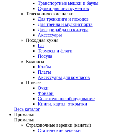
Транспортные мешки и баулы
Сумки для инструментов
Телескопические палки
Для треккинга и походов
Для трейла и мультиспорта
Для фрирайда и ски-тура
Аксессуары
Походная кухня
Газ
Термосы и фляги
Посуда
Компасы
Колбы
Платы
Аксессуары для компасов
Прочее
Очки
Фонари
Спасательное оборудование
Книги, карты, открытки
Весь каталог
Промальп
Промальп
Страховочные веревки (канаты)
Статические веревки