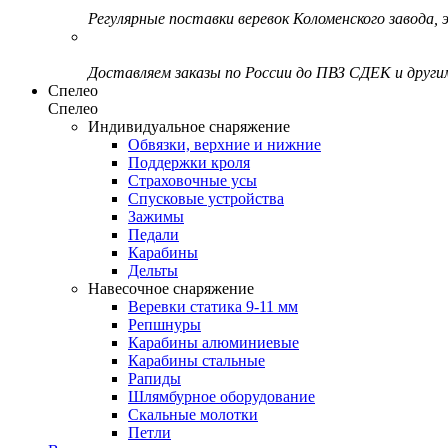
Регулярные поставки веревок Коломенского завода, э
Доставляем заказы по России до ПВЗ СДЕК и друг
Спелео
Спелео
Индивидуальное снаряжение
Обвязки, верхние и нижние
Поддержки кроля
Страховочные усы
Спусковые устройства
Зажимы
Педали
Карабины
Дельты
Навесочное снаряжение
Веревки статика 9-11 мм
Репшнуры
Карабины алюминиевые
Карабины стальные
Рапиды
Шлямбурное оборудование
Скальные молотки
Петли