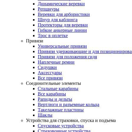
Динамические веревки
Репшнуры
Веревки для арбористики
Шнур для каблинга
Протекторы для веревки
Гибкие анкерные линии
Трос в оплетке
Привязи
Универсальные привязи
Привязи удерживающие и для позиционирова
Привязи для положения сидя
Наплечные ремни
Сидушки
Аксессуары
Все привязи
Соединительные элементы
Стальные карабины
Все карабины
Рапиды и дельты
Вертлюги и разъемные кольца
Такелажные пластины
Шаклы
Устройства для страховки, спуска и подъема
Спусковые устройства
Страховочные устройства