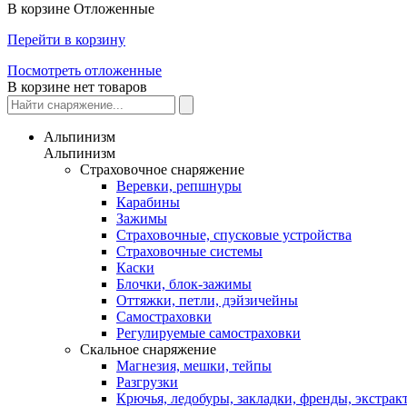
В корзине
Отложенные
Перейти в корзину
Посмотреть отложенные
В корзине нет товаров
Альпинизм
Альпинизм
Страховочное снаряжение
Веревки, репшнуры
Карабины
Зажимы
Страховочные, спусковые устройства
Страховочные системы
Каски
Блочки, блок-зажимы
Оттяжки, петли, дэйзичейны
Самостраховки
Регулируемые самостраховки
Скальное снаряжение
Магнезия, мешки, тейпы
Разгрузки
Крючья, ледобуры, закладки, френды, экстрак