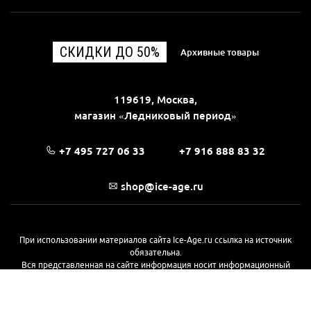
СКИДКИ ДО 50%
Архивные товары
119619, Москва,
магазин «Ледниковый период»
+7 495 727 06 33
+7 916 888 83 32
shop@ice-age.ru
При использовании материалов сайта Ice-Age.ru ссылка на источник
обязательна.
Вся представленная на сайте информация носит информационный
характер и не является публичной офертой, определяемой
положениями Статьи 437(2) Гражданского кодекса РФ. Ознакомиться с
полной версией публичной оферты можно
на этой странице