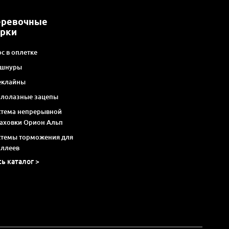
еревочные
арки
с в оплетке
 шнуры
еклайны
алолазные зацепы
стема непрерывной
раховки Орион Альп
стемы торможения для
оллеев
сь каталог >