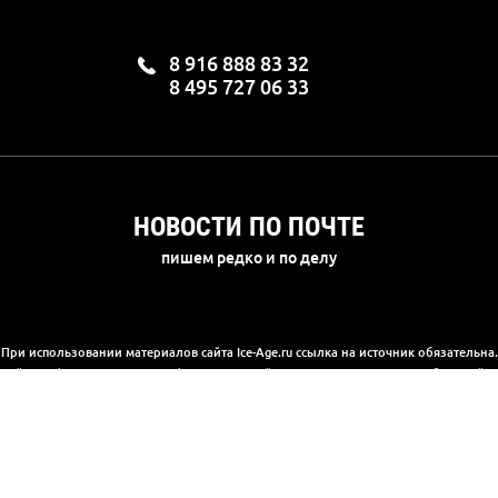
8 916 888 83 32
8 495 727 06 33
НОВОСТИ ПО ПОЧТЕ
пишем редко и по делу
При использовании материалов сайта Ice-Age.ru ссылка на источник обязательна.
а сайте информация носит информационный характер и не является публичной 
(2) Гражданского кодекса РФ. Ознакомиться с полной версией публичной офер
© 2003-2025, «Ледниковый период»