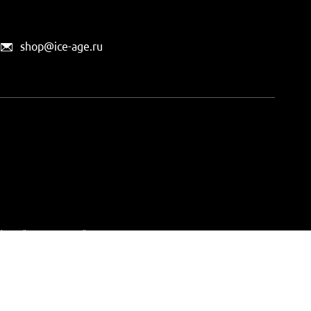
shop@ice-age.ru
офертой, определяемой
ты можно
на этой странице