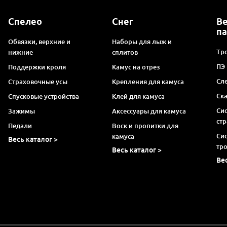
Спелео
Снег
В
п
Обвязки, верхние и
Наборы для лыж и
Тро
нижние
сплитов
ПЭ
Поддержки кроля
Камус на отрез
Сл
Страховочные усы
Крепления для камуса
Ск
Спусковые устройства
Клей для камуса
Си
Зажимы
Аксессуары для камуса
ст
Педали
Воск и пропитки для
Си
камуса
Весь каталог >
тр
Весь каталог >
Ве