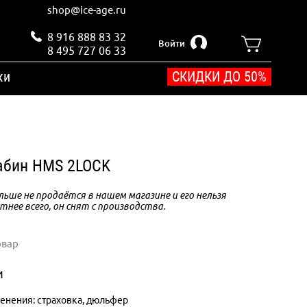
shop@ice-age.ru
8 916 888 83 32
Войти
8 495 727 06 33
ки
СКИДКИ ДО 50%
абин HMS 2LOCK
ьше не продаётся в нашем магазине и его нельзя
тнее всего, он снят с производства.
овар
и
енения: страховка, дюльфер