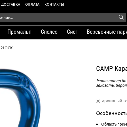
ДОСТАВКА
ОПЛАТА
КОНТАКТЫ
Промальп
Спелео
Снег
Веревочные пар
 2LOCK
CAMP Кар
Этот товар бол
заказать. Вероя
архивный т
Особенност
Область прим