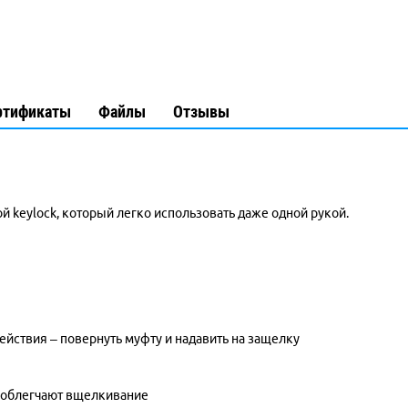
ртификаты
Файлы
Отзывы
й keylock, который легко использовать даже одной рукой.
ействия – повернуть муфту и надавить на защелку
k облегчают вщелкивание