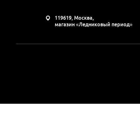
119619, Москва,
магазин «Ледниковый период»
Вся представленная н
положениями Статьи 437