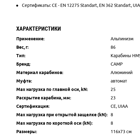
Сертификаты: CE - EN 12275 Standart, EN 362 Standart, UI
ХАРАКТЕРИСТИКИ
Применение:
Альпинизм
Вес, г:
86
Тип:
Карабины HM
Бренд:
CAMP
Материал карабинов:
Алюминий
Муфта:
автомат
Max нагрузка по главной оси, kN:
25
Раскрытие карабина, мм:
23
Сертификация:
CE, UIAA
Max нагрузка при открытой защелке (kN):
8
Max нагрузка по короткой оси (kN):
8
Размеры:
116х73 см