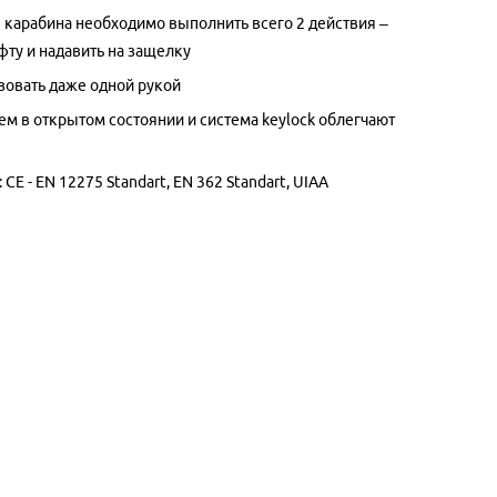
 карабина необходимо выполнить всего 2 действия –
фту и надавить на защелку
зовать даже одной рукой
м в открытом состоянии и система keylock облегчают
е
CE - EN 12275 Standart, EN 362 Standart, UIAA