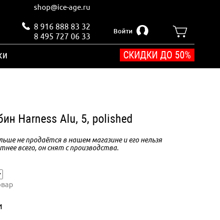
shop@ice-age.ru
8 916 888 83 32
Войти
8 495 727 06 33
ки
СКИДКИ ДО 50%
ин Harness Alu, 5, polished
ьше не продаётся в нашем магазине и его нельзя
тнее всего, он снят с производства.
овар
и