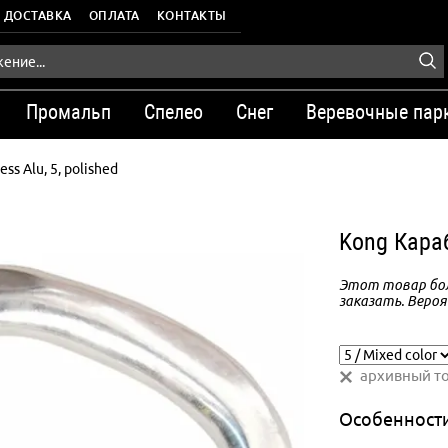
ДОСТАВКА
ОПЛАТА
КОНТАКТЫ
Промальп
Спелео
Снег
Веревочные пар
ss Alu, 5, polished
Kong Караб
Этот товар бол
заказать. Вероя
архивный т
Особенност