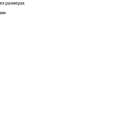
рех размерах
лии