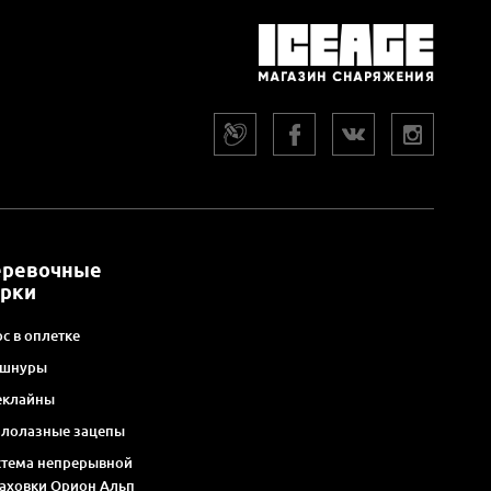
еревочные
арки
с в оплетке
 шнуры
еклайны
алолазные зацепы
стема непрерывной
раховки Орион Альп