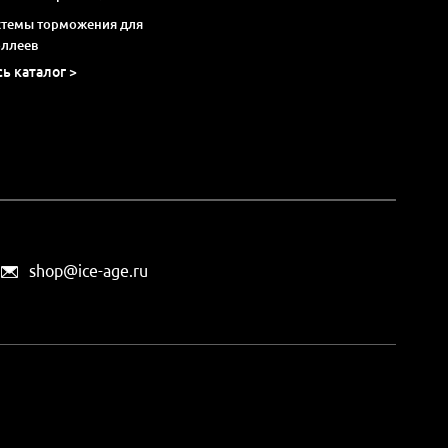
стемы торможения для
оллеев
сь каталог >
shop@ice-age.ru