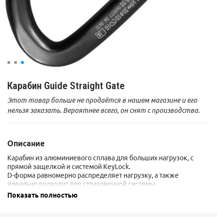
Карабин Guide Straight Gate
Этот товар больше не продаётся в нашем магазине и его
нельзя заказать. Вероятнее всего, он снят с производства.
Описание
Карабин из алюминиевого сплава для больших нагрузок, с
прямой защелкой и системой KeyLock.
D-форма равномерно распределяет нагрузку, а также
идеально подходит для страховочной системы.
Карабин разработан и произведен в Италии.
Показать полностью