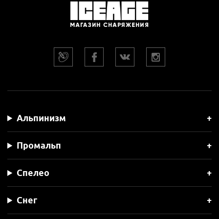
Альпинизм
Промальп
Спелео
Снег