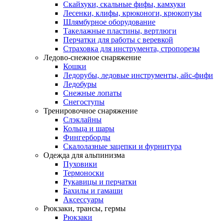
Скайхуки, скальные фифы, камхуки
Лесенки, клифы, крюконоги, крюкопузы
Шлямбурное оборудование
Такелажные пластины, вертлюги
Перчатки для работы с веревкой
Страховка для инструмента, стропорезы
Ледово-снежное снаряжение
Кошки
Ледорубы, ледовые инструменты, айс-фифи
Ледобуры
Снежные лопаты
Снегоступы
Тренировочное снаряжение
Слэклайны
Кольца и шары
Фингерборды
Скалолазные зацепки и фурнитура
Одежда для альпинизма
Пуховики
Термоноски
Рукавицы и перчатки
Бахилы и гамаши
Аксессуары
Рюкзаки, трансы, гермы
Рюкзаки