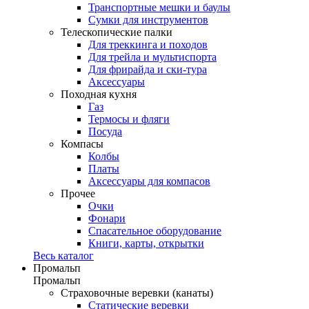
Транспортные мешки и баулы
Сумки для инструментов
Телескопические палки
Для треккинга и походов
Для трейла и мультиспорта
Для фрирайда и ски-тура
Аксессуары
Походная кухня
Газ
Термосы и фляги
Посуда
Компасы
Колбы
Платы
Аксессуары для компасов
Прочее
Очки
Фонари
Спасательное оборудование
Книги, карты, открытки
Весь каталог
Промальп
Промальп
Страховочные веревки (канаты)
Статические веревки