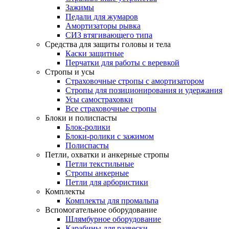
Зажимы
Педали для жумаров
Амортизаторы рывка
СИЗ втягивающего типа
Средства для защиты головы и тела
Каски защитные
Перчатки для работы с веревкой
Стропы и усы
Страховочные стропы с амортизатором
Стропы для позиционирования и удержания
Усы самостраховки
Все страховочные стропы
Блоки и полиспасты
Блок-ролики
Блоки-ролики с зажимом
Полиспасты
Петли, охватки и анкерные стропы
Петли текстильные
Стропы анкерные
Петли для арбористики
Комплекты
Комплекты для промальпа
Вспомогательное оборудование
Шлямбурное оборудование
Карабины для развески