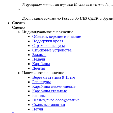
Регулярные поставки веревок Коломенского завода, э
Доставляем заказы по России до ПВЗ СДЕК и друг
Спелео
Спелео
Индивидуальное снаряжение
Обвязки, верхние и нижние
Поддержки кроля
Страховочные усы
Спусковые устройства
Зажимы
Педали
Карабины
Дельты
Навесочное снаряжение
Веревки статика 9-11 мм
Репшнуры
Карабины алюминиевые
Карабины стальные
Рапиды
Шлямбурное оборудование
Скальные молотки
Петли