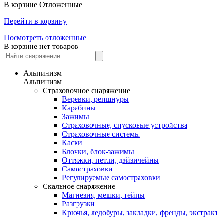
В корзине
Отложенные
Перейти в корзину
Посмотреть отложенные
В корзине нет товаров
Альпинизм
Альпинизм
Страховочное снаряжение
Веревки, репшнуры
Карабины
Зажимы
Страховочные, спусковые устройства
Страховочные системы
Каски
Блочки, блок-зажимы
Оттяжки, петли, дэйзичейны
Самостраховки
Регулируемые самостраховки
Скальное снаряжение
Магнезия, мешки, тейпы
Разгрузки
Крючья, ледобуры, закладки, френды, экстрак