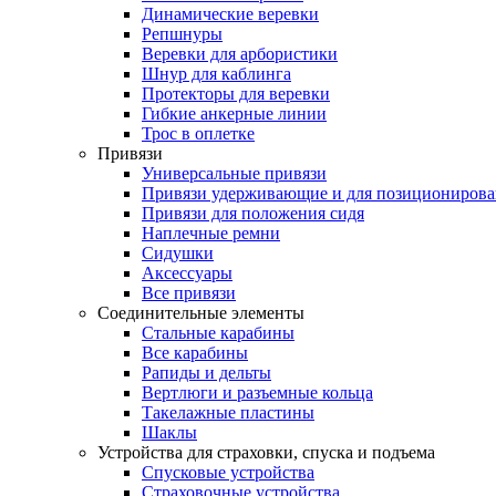
Динамические веревки
Репшнуры
Веревки для арбористики
Шнур для каблинга
Протекторы для веревки
Гибкие анкерные линии
Трос в оплетке
Привязи
Универсальные привязи
Привязи удерживающие и для позиционирова
Привязи для положения сидя
Наплечные ремни
Сидушки
Аксессуары
Все привязи
Соединительные элементы
Стальные карабины
Все карабины
Рапиды и дельты
Вертлюги и разъемные кольца
Такелажные пластины
Шаклы
Устройства для страховки, спуска и подъема
Спусковые устройства
Страховочные устройства