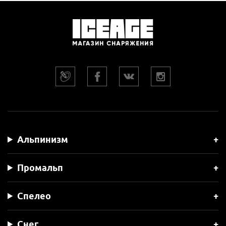
Альпинизм
Промальп
Спелео
Снег