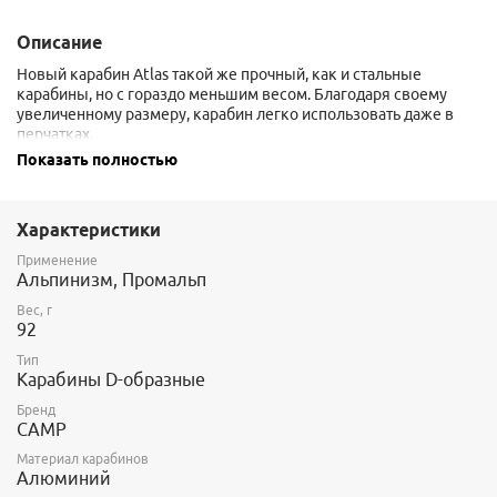
Описание
Новый карабин Atlas такой же прочный, как и стальные
карабины, но с гораздо меньшим весом. Благодаря своему
увеличенному размеру, карабин легко использовать даже в
перчатках.
Сочетание прочности и простоты эксплуатации делает этот
Показать полностью
карабин идеальным вариантом для поисково-спасательных
операций.
Характеристики
Применение
Альпинизм, Промальп
Вес, г
92
Тип
Карабины D-образные
Бренд
CAMP
Материал карабинов
Алюминий