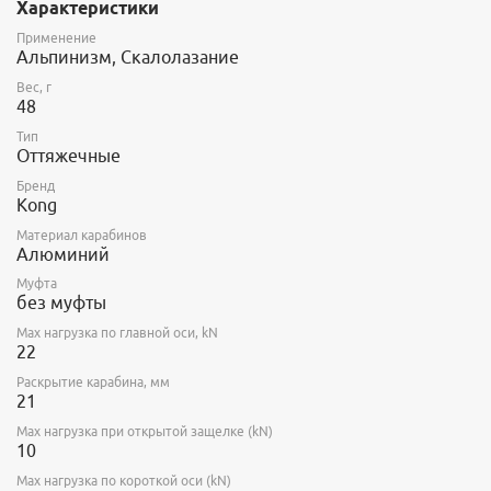
Характеристики
и спелеологии.
Применение
Альпинизм, Скалолазание
Вес, г
48
Тип
Оттяжечные
Бренд
Kong
Материал карабинов
Алюминий
Муфта
без муфты
Max нагрузка по главной оси, kN
22
Раскрытие карабина, мм
21
Max нагрузка при открытой защелке (kN)
10
Max нагрузка по короткой оси (kN)