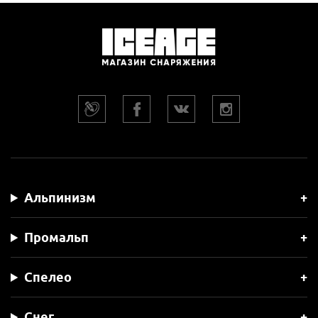
Альпинизм
Промальп
Спелео
Снег