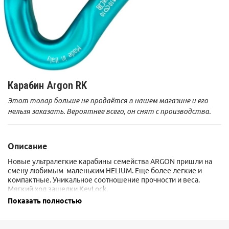
Карабин Argon RK
Этот товар больше не продаётся в нашем магазине и его
нельзя заказать. Вероятнее всего, он снят с производства.
Описание
Новые ультралегкие карабины семейства ARGON пришли на
смену любимым маленьким HELIUM. Еще более легкие и
компактные. Уникальное соотношение прочности и веса.
Мягкий ход защелки KeyLock.
Варианты: карабин
с прямой защелкой
(22KN) - 36 гр, с гнутой
Показать полностью
защелкой (25KN) - 48гр (открытие 21 мм!),
с защелкой-скобой
(21KN) - 31 гр!,
муфтованный ARGON
(22KN) - 43гр!
Рекомендуются к использованию в скалолазании, альпинизме