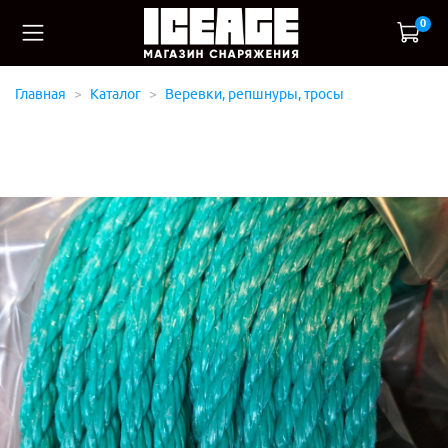
0
Главная
Каталог
Веревки, репшнуры, тросы