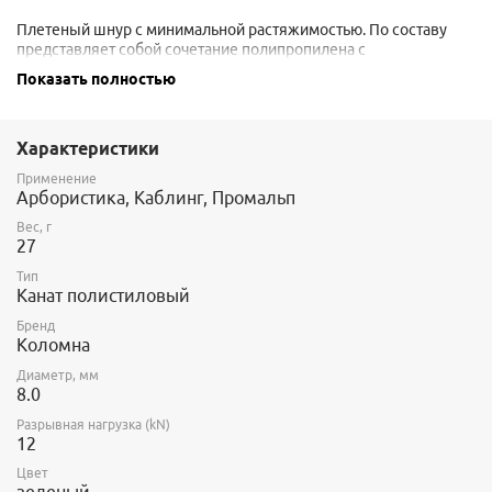
Плетеный шнур с минимальной растяжимостью. По составу
представляет собой сочетание полипропилена с
полиэтиленом.
Показать полностью
Плетеный шнур, сочетает в себе высокую прочность,
абсолютную гидрофобность и минимальную растяжимость. Не
усаживается при контакте с водой, обладает небольшим
Характеристики
весом.
Применение
Арбористика, Каблинг, Промальп
При уличном использовании имеет существенно больший срок
службы, чем продукция из полиамида.
Вес, г
27
Применяется для растяжки мачт и различных антенн, для
монтажа конструкций.
Тип
Канат полистиловый
В катушке 220 метров.
Бренд
Коломна
Диаметр, мм
8.0
Разрывная нагрузка (kN)
12
Цвет