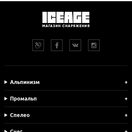
Альпинизм
Промальп
Спелео
Снег