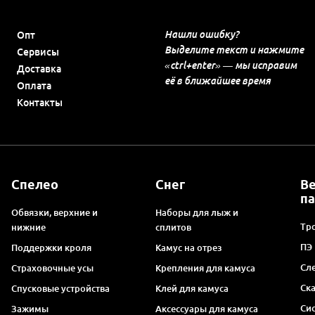
Нашли ошибку?
Опт
Выделите текст и нажмите
Сервисы
«ctrl+enter» — мы исправим
Доставка
её в ближайшее время
Оплата
Контакты
Спелео
Снег
В
п
Обвязки, верхние и
Наборы для лыж и
Тро
нижние
сплитов
ПЭ
Поддержки кроля
Камус на отрез
Сл
Страховочные усы
Крепления для камуса
Ск
Спусковые устройства
Клей для камуса
Си
Зажимы
Аксессуары для камуса