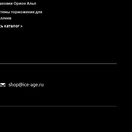
раховки Орион Альп
стемы торможения для
оллеев
сь каталог >
shop@ice-age.ru