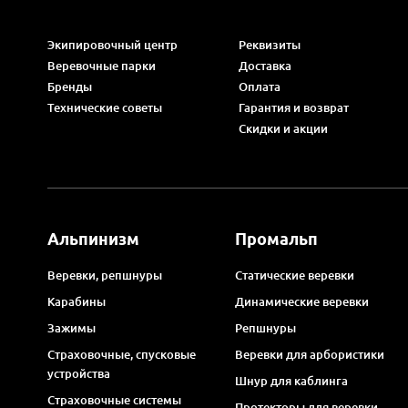
Экипировочный центр
Реквизиты
Веревочные парки
Доставка
Бренды
Оплата
Технические советы
Гарантия и возврат
Скидки и акции
Альпинизм
Промальп
Веревки, репшнуры
Статические веревки
Карабины
Динамические веревки
Зажимы
Репшнуры
Страховочные, спусковые
Веревки для арбористики
устройства
Шнур для каблинга
Страховочные системы
Протекторы для веревки