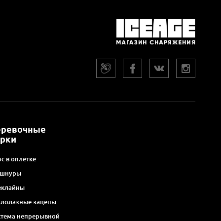
еревочные
арки
с в оплетке
 шнуры
еклайны
алолазные зацепы
стема непрерывной