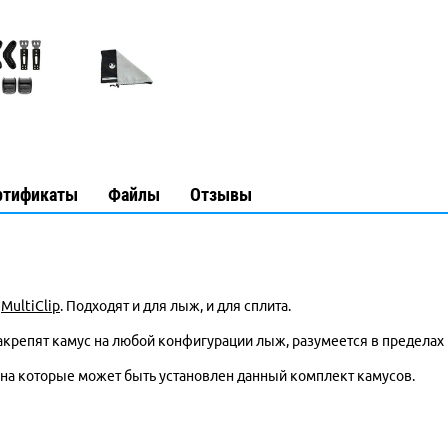
ртификаты
Файлы
Отзывы
й
MultiClip
. Подходят и для лыж, и для сплита.
p) закрепят камус на любой конфигурации лыж, разумеется в предела
а которые может быть установлен данный комплект камусов.