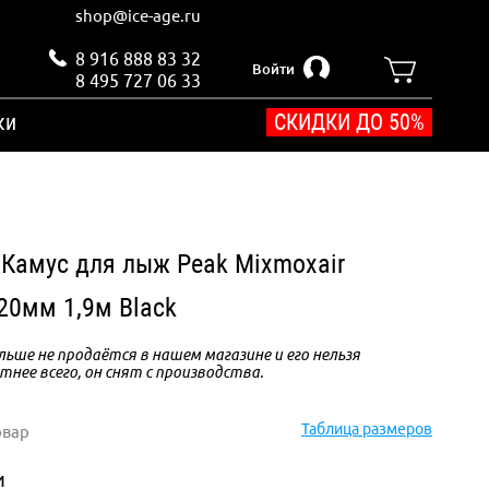
shop@ice-age.ru
8 916 888 83 32
Войти
8 495 727 06 33
ки
СКИДКИ ДО 50%
l Камус для лыж Peak Mixmoxair
120мм 1,9м Black
ьше не продаётся в нашем магазине и его нельзя
тнее всего, он снят с производства.
Таблица размеров
овар
и