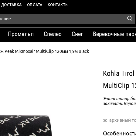
ДОСТАВКА
ОПЛАТА
КОНТАКТЫ
Промальп
Спелео
Снег
Веревочные пар
ж Peak Mixmoxair MultiClip 120мм 1,9м Black
Kohla Tiro
MultiClip 
Этот товар бол
заказать. Вероя
архивный т
Особенност