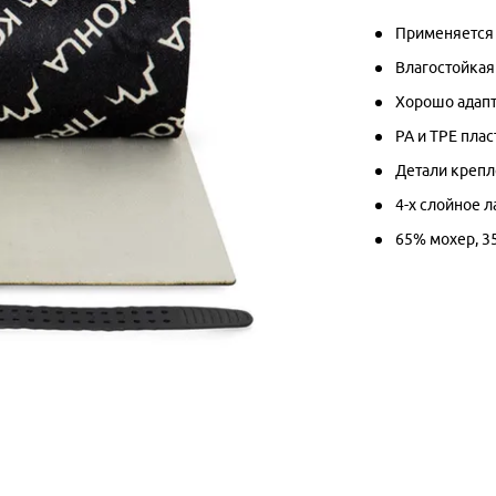
Применяется 
Влагостойкая
Хорошо адапт
PA и TPE пла
Детали креп
4-х слойное 
65% мохер, 3